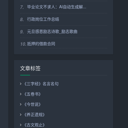
7.
毕业论文不求人：AI自动生成解...
8.
行政岗位工作总结
9.
元旦感恩励志诗歌_励志歌曲
10.
抵押的借款合同
文章标签
《三字经》名言名句
《五卷书》
《今世说》
《养正遗规》
《古文观止》