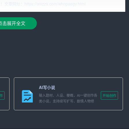
tps://aixzzs.com/whnpaegy.html
6考试，具有良好的听说读写
能力
。
点击展开全文
学金。
语俱乐部负责人，组织策划过多次英语晚会。
通，能够迅速融入团队。
相关的工作。以下是我对这一岗位的理解和期望：
AI写小说
的英语水平，为公司的国际业务发展贡献力量。
输入题材、人设、梗概，AI一键创作各
作
开始创作
类小说，支持续写扩写、剧情人物修
的业务领域，提升公司竞争力。
改。
客户交流，提升自己的跨文化沟通能力。