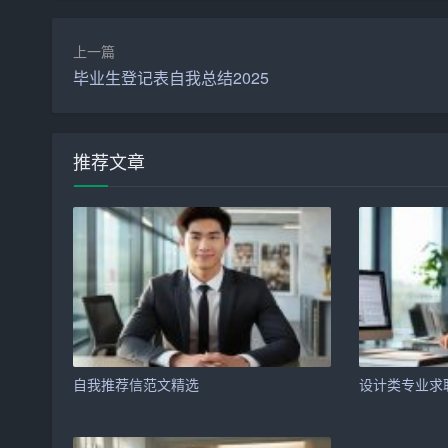
三、工作经历
上一篇
在大学期间，我曾担任英语俱乐部负责人，以下是
毕业生登记表自我总结2025
1. 组织策划英语晚会：负责晚会的整体策划、组
2. 举办英语角活动：定期举办英语角活动，邀请
推荐文章
3. 招募志愿者：负责招募和培训英语角志愿者，
4. 协调沟通：与校内外相关部门和老师沟通，争
四、自我评价
1. 严谨负责：对待工作认真负责，注重细节，能
2. 良好的沟通能力：具备较强的沟通能力，能够
自我推荐信范文精选
设计类专业求
3. 适应能力强：具备较强的适应能力，能够迅速