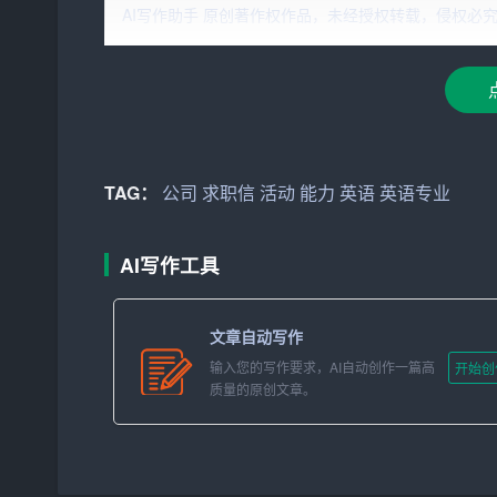
AI写作助手 原创著作权作品，未经授权转载，侵权必究！文章网址：ht
的英语水平。以下是我的个人优势和特长：
1. 英语水平：具备扎实的英语基础，通过CET-
2. 学术成绩：大学期间，成绩优异，多次获得奖
3. 实践经验：参加过多个英语角活动，担任过英
TAG：
公司
求职信
活动
能力
英语
英语专业
4. 团队协作：具备较强的团队协作能力，善于沟
二、求职意向
AI写作工具
我希望能加入贵公司的国际业务部门，从事与英语
文章自动写作
1. 提升英语水平：通过实际工作，不断提高自己
输入您的写作要求，AI自动创作一篇高
开始创
质量的原创文章。
2. 拓展业务领域：利用英语优势，为公司开拓新
3. 跨文化交流：与来自不同国家和地区的同事、