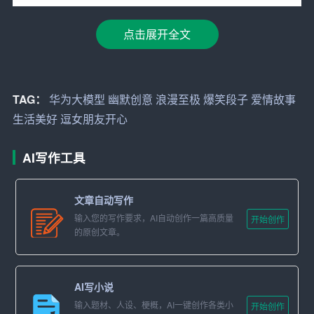
到生活中美好瞬间的女孩。
点击展开全文
段子一：史上最慢快递
“你知道为什么现在的快递都号称‘次日达’而不是‘即时
达’吗？”李明故作神秘地问。小雨好奇地摇了摇头。“因为
TAG：
华为大模型
幽默创意
浪漫至极
爆笑段子
爱情故事
快递小哥也想给女朋友一个惊喜啊！他会对包裹说：‘别
生活美好
逗女朋友开心
急，明天我就让你见到你的主人，就像我迫不及待想见到
你的笑容一样。’”话音刚落，小雨忍不住“噗嗤”一声笑了出
AI写作工具
来，周围的空气似乎都跟着活跃起来。
文章自动写作
段子二：数学老师的浪漫
输入您的写作要求，AI自动创作一篇高质量
开始创作
“有一次数学课上，老师问我们：‘你们知道吗？爱情和数学
的原创文章。
有着不解之缘。’我们一听，全愣了。然后老师慢慢地
说：‘就像解方程，有时需要耐心寻找那个x，而一旦找到，
AI写小说
一切都豁然开朗。就像你在我心中，永远是那个等待解答
输入题材、人设、梗概，AI一键创作各类小
开始创作
的最优解。’”小雨听完，先是愣了一下，随后脸上绽放出灿