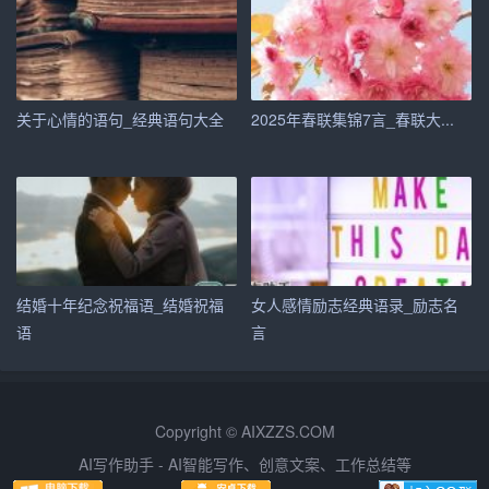
的眼里有星辰大海，而我的心上永远刻着你的名字。’”这
次，小雨没有立刻笑出来，而是静静地望着天空，仿佛在
那一刻真的看到了不一样的月亮。她说：“以后我们每看到
月亮，都要记得这些甜蜜的话哦。”
关于心情的语句_经典语句大全
2025年春联集锦7言_春联大...
尾声：爱的延续
随着夜幕的降临，李明的段子也告一段落。但那些欢声笑
语却在两人心中久久回荡。他们手牵手走在回家的路上，
每一步都踏着幸福的节奏。李明知道，这些看似简单的笑
话背后，是他对这段关系最真挚的承诺无论未来怎样，他
结婚十年纪念祝福语_结婚祝福
女人感情励志经典语录_励志名
都要成为那个能让小雨笑容常在的人。
语
言
在这个快节奏的世界里，能够停下来，用一份幽默和创意
去逗爱人开心，本身就是一件
浪漫至极
的事情。希望这些
段子能为你们的
爱情故事
增添一抹别样的色彩，让爱情在
Copyright © AIXZZS.COM
欢笑中更加坚固，让生活因爱而更加美好。
AI写作助手 - AI智能写作、创意文案、工作总结等