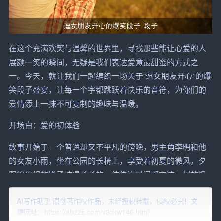
在这个充满欢笑与温馨的世界里，寻找那些能让心爱的人
展颜一笑的瞬间，无疑是我们表达爱意最甜蜜的方式之
一。今天，就让我们一起编织一场关于“逗女朋友开心”的爆
笑段子盛宴，让每一个字都跳跃着快乐的音符，为你们的
爱情添上一抹不可复制的趣味与温暖。
开场白：爱的初体验
故事开始于一个普通却又不平凡的傍晚，男主角李明和他
的女友小雨，坐在公园的长椅上，享受着初夏的微风。夕
阳将他们的影子拉得长长的，仿佛连时间都在这一刻放慢
了脚步。李明心中暗自盘算，如何才能让这一天更加难
AI写作助手 原创著作权作品，未经授权转载，侵权必究！文
忘，让小雨的每一天都充满笑容。于是，他决定分享一系
章网址：https://aixzzs.com/v3okw146.html
列精心挑选的爆笑段子，希望能逗乐这个总是能轻易捕捉