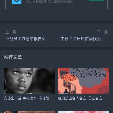
说，支持续写扩写、剧情人物修改。
烂的笑容，仿佛看到了爱情最纯粹的模样。
段子三：未来的宠物名字
“如果有一天我们养宠物，你觉得叫什么名字好？”李明突然
上一篇
下一篇
转换话题，试图进一步激发小雨的想象力。“嗯……我想
业务员工作总结报告实用2025
中秋节节日短信问候语_问候短信
想，”小雨认真思考着，“叫它‘饭团’怎么样？圆滚滚的，多
可爱！”李明摇了摇头，“不，我觉得应该叫‘笑料’。因为它
推荐文章
随时随地都能给我们带来欢笑，就像我们生活中的小确
幸。”小雨听完，笑得前仰后合，连周围的树叶都似乎在随
风舞动，为这份纯真的快乐伴奏。
段子四：月亮代表我的心
“你知道为什么月亮那么亮吗？”李明突然问了一个看似毫无
安徒生童话 字母读本_童话故事
经典法国名人名言_英语名言
关联的问题。小雨摇了摇头，眼里闪烁着好奇。“因为月亮
是爱情的见证者啊！每当夜幕降临，它就在悄悄地说：‘你