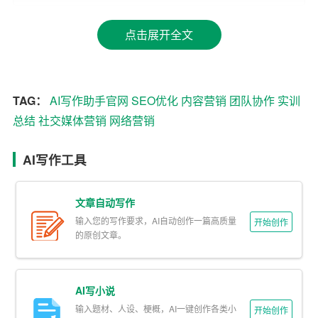
能，包括市场分析、消费者行为研究、搜索引擎优化（SE
O）、
社交媒体营销
、
内容营销
、电子邮件营销等。实训目
点击展开全文
标是让学员能够独立策划并执行网络营销项目，有效提升
品牌知名度和市场份额。
二、实训内容与过程
TAG：
AI写作助手官网
SEO优化
内容营销
团队协作
实训
总结
社交媒体营销
网络营销
2.1 理论学习
实训初期，我们接受了系统的理论培训，内容包括网络营
AI写作工具
销的基本概念、市场环境分析、目标市场定位、营销组合
策略（4Ps）、数字营销工具及平台介绍等。通过讲师的讲
文章自动写作
解和案例分析，我对网络营销有了初步但全面的了解。特
输入您的写作要求，AI自动创作一篇高质量
开始创作
别是学习了消费者行为学后，我开始能够从用户角度出
的原创文章。
发，设计更具吸引力的营销策略。
2.2 实践操作
AI写小说
输入题材、人设、梗概，AI一键创作各类小
开始创作