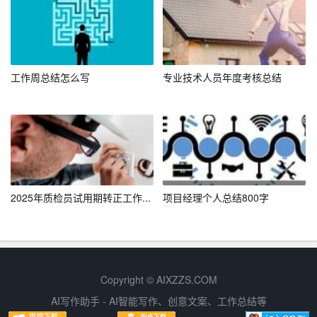
在实训过程中，我们也遇到了不少挑战：
– 挑战一：初期市场调研数据收集难度大，信息繁杂。解
决方案是采用了多种数据来源结合的方式，包括在线问
工作周总结怎么写
专业技术人员年度考核总结
卷、电话访问、社交媒体监听等，确保数据的全面性和准
确性。
– 挑战二：SEO优化效果短期内不明显。面对这种情况，
我们调整了策略，加强了内容的质量和频率，同时利用社
交媒体增加外部链接，逐步提升了搜索引擎排名。
2025年质检员试用期转正工作...
项目经理个人总结800字
– 挑战三：社交媒体内容创意枯竭。为解决这一问题，我
们定期召开头脑风暴会议，鼓励团队成员提出新点子，并
从用户反馈中汲取灵感，保持内容的新鲜度和吸引力。
Copyright © AIXZZS.COM
四、实训成果与反思
AI写作助手 - AI智能写作、创意文案、工作总结等