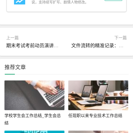
理论学习之后，我们被分成小组，每个小组负责一个模拟
说，支持续写扩写、剧情人物修改。
的营销项目。我的小组选择了本地一家餐饮企业进行网络
营销策划。我们的任务包括市场调研、竞争对手分析、目
标客群定位、营销策略制定及执行。在这个过程中，我主
要负责
SEO优化
和社交媒体营销部分。
上一篇
下一篇
期末考试考前动员演讲稿参考_期末演讲稿
文件流转的精准记录：处理笺的作用与要素
– SEO优化：我学习了关键词研究、网站结构优化、内容
创作等技巧，并通过实际操作提升了网站在搜索引擎中的
排名。例如，我们为餐厅设计了一系列包含目标关键词的
推荐文章
博客文章，同时优化了页面标题和元描述，有效提高了网
站的流量和转化率。
– 社交媒体营销：在社交媒体平台上，我们创建了吸引人
的视觉内容和有趣的故事，定期发布并与粉丝互动。通过
精准投放广告和合作KOL推广，我们成功扩大了品牌影响
学校学生会工作总结_学生会总
任现职以来专业技术工作总结
力，增加了粉丝数量和用户参与度。
结
三、遇到的挑战与解决方案