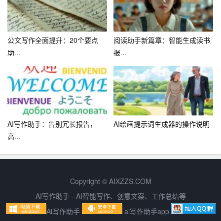
有高效、准确、灵活等特点，能够为研究者提供高质量的
学术论文写作服务，提高研究者的写作效率，辅助学术研
究。随着人工智能技术的不断发展，相信AI学术写作助手
公文写作全面提升：20个要点
阅读助手新篇章：智能生成读书
将在未来的学术写作领域发挥越来越重要的作用。
助...
报...
AI写作助手：告别冗长报告，
AI绘画提示词生成器的操作说明
高...
Copyright © AIXZZS.COM
AI写作助手 - AI智能写作、创意文案、工作总结等
Ai写作助手
ai写作助手app