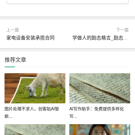
题目和要求，自动生成论文的提纲、正文等部分，节省研
究者的写作时间。
2. 修改和完善论文：AI学术写作助手可以对研究者提交的
上一篇
下一篇
论文进行语法、逻辑、格式等方面的检查和修改，提高论
家电设备安装承揽合同
学做人的励志格言_励志名言
文的质量。
3. 辅助学术研究：AI学术写作助手可以通过对大量学术文
推荐文章
献的分析，为研究者提供研究现状、研究热点等方面的信
息，辅助学术研究。
4. 提高写作能力：对于研究者来说，使用AI学术写作助手
可以学习到更多的学术写作技巧和方法，提高自己的写作
能力。
图片处理不求人，创客贴AI智
AI写作助手：免费提供多样化
能...
写...
四、结论
总之，AI学术写作助手作为一种新型的人工智能工具，具