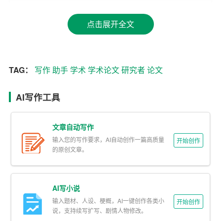
1. 高效性：AI学术写作助手可以自动完成论文的生成、修
点击展开全文
改和完善，大大提高了学术论文的写作效率。
2. 准确性：AI学术写作助手通过对大量学术文本的学习和
分析，掌握了学术写作的规范和技巧，能够保证论文的准
TAG：
写作
助手
学术
学术论文
研究者
论文
确性。
3. 灵活性：AI学术写作助手可以根据研究者的需求，生成
AI写作工具
不同类型、不同风格的学术论文，满足多样化的写作需
求。
文章自动写作
输入您的写作要求，AI自动创作一篇高质量
开始创作
4. 学习性：AI学术写作助手具有持续学习的能力，能够不
的原创文章。
断优化和完善自己的写作能力，为研究者提供更好的写作
服务。
AI写小说
三、AI学术写作助手的应用
输入题材、人设、梗概，AI一键创作各类小
开始创作
说，支持续写扩写、剧情人物修改。
1. 自动生成论文：AI学术写作助手可以根据研究者提供的