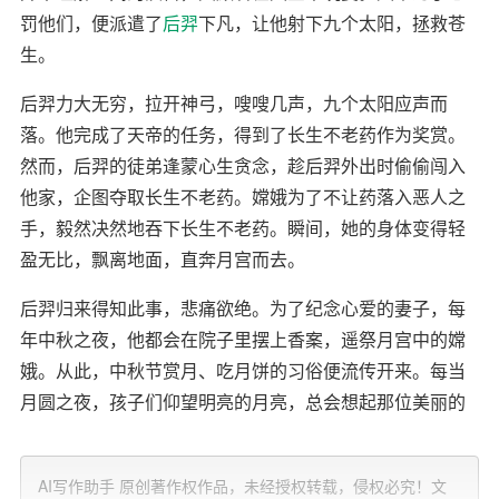
罚他们，便派遣了
后羿
下凡，让他射下九个太阳，拯救苍
生。
后羿力大无穷，拉开神弓，嗖嗖几声，九个太阳应声而
落。他完成了天帝的任务，得到了长生不老药作为奖赏。
然而，后羿的徒弟逢蒙心生贪念，趁后羿外出时偷偷闯入
他家，企图夺取长生不老药。嫦娥为了不让药落入恶人之
手，毅然决然地吞下长生不老药。瞬间，她的身体变得轻
盈无比，飘离地面，直奔月宫而去。
后羿归来得知此事，悲痛欲绝。为了纪念心爱的妻子，每
年中秋之夜，他都会在院子里摆上香案，遥祭月宫中的嫦
娥。从此，中秋节赏月、吃月饼的习俗便流传开来。每当
月圆之夜，孩子们仰望明亮的月亮，总会想起那位美丽的
月宫仙女嫦娥。
—
AI写作助手 原创著作权作品，未经授权转载，侵权必究！文