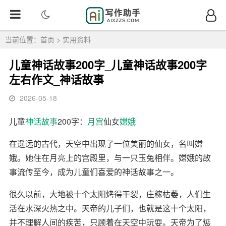
当前位置：
首页
>
实用资料
儿童神话故事200字_儿童神话故事200字
左右作文_神话故事
2026-05-18
儿童
神话故事
200字：
月宫
仙女
嫦娥
在遥远的古代，天空中出现了一位美丽的仙女，名叫嫦
娥。她住在月亮上的宫殿里，与一只玉兔相伴。嫦娥的故
事流传至今，成为儿童们喜爱的神话故事之一。
很久以前，大地被十个太阳烤得干裂，庄稼枯萎，人们生
活在水深火热之中。天帝的儿子们，也就是这十个太阳，
并不理解人间的疾苦，只顾着在天空中玩耍。天帝为了惩