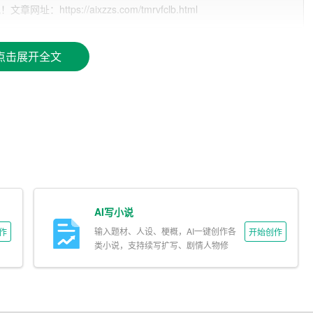
提供有力支持。
tps://aixzzs.com/tmrvfclb.html
点击展开全文
务平台可以分析用户的写作需求，为其推荐合适的素材、标题和
资料的时间。
以将自己的写作需求告诉AI助手，AI助手会根据用户的需求
作水平。
AI写小说
台上与其他用户、AI助手进行交流，分享写作心得，互相学
输入题材、人设、梗概，AI一键创作各
作
开始创作
创作的灵感。
类小说，支持续写扩写、剧情人物修
改。
需花费时间在排版上。此外，平台还支持多种输出格式，方便