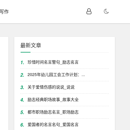
I写作
最新文章
1.
珍惜时间名言警句_励志名言
2.
2025年幼儿园工会工作计划：...
3.
关于爱情伤感的说说_说说
4.
励志经典职场故事_故事大全
5.
都市职场励志名言_职场励志
6.
爱国者的名言名句_爱国名言