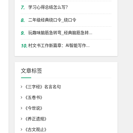
7.
学习心得总结怎么写？
8.
二年级经典绕口令_绕口令
9.
玩趣味脑筋急转弯_经典脑筋急转...
10.
村文书工作新篇章：AI智能写作...
文章标签
《三字经》名言名句
《五卷书》
《今世说》
《养正遗规》
《古文观止》