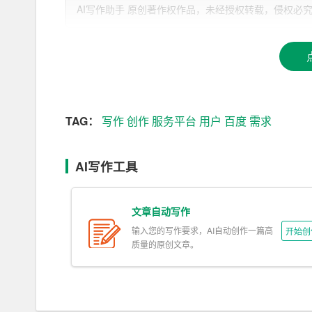
据自己的需求，快速找到相关的素材，为文章创作
AI写作助手 原创著作权作品，未经授权转载，侵权必究！文章网址：ht
2. 智能推荐
基于大数据和自然语言处理技术，百度AI写作服
段落。这大大提高了用户的写作效率，节省了寻找
3. 写作辅导
TAG：
写作
创作
服务平台
用户
百度
需求
平台还为用户提供了一对一的写作辅导服务。用户可
提供有针对性的建议和修改意见，帮助用户提高写
AI写作工具
4. 实时互动
文章自动写作
百度AI写作服务平台支持实时互动，用户可以在平
输入您的写作要求，AI自动创作一篇高
开始创
习。这为用户创造了一个良好的学习氛围，激发了
质量的原创文章。
5. 自动化排版
平台支持自动化排版，用户只需关注内容创作，无