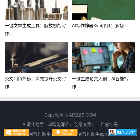
五、积极参与酒店营销活动
一键文章生成工具：解放您的写
AI写作神器Kimi评测：多场...
1. 了解酒店营销活动计划，积极参与宣传活动，提高酒店
作...
知名度和美誉度。
2. 结合酒店营销活动，为客户提供个性化服务，提升客户
满意度。
3. 积极反馈客户需求和意见建议，为酒店营销活动提供有
公文润色揭秘：高效提升公文写
一键生成论文大纲：AI智能写
力支持。
作...
作...
六、提高个人职业发展能力
1. 鼓励服务员参加各类职业技能考试，提升个人职业素养
Copyright © AIXZZS.COM
和技能水平。
AI写作助手 - AI智能写作、创意文案、工作总结等
2. 为服务员提供职业发展指导，帮助服务员规划职业发展
Ai写作助手
ai写作助手app
路径。