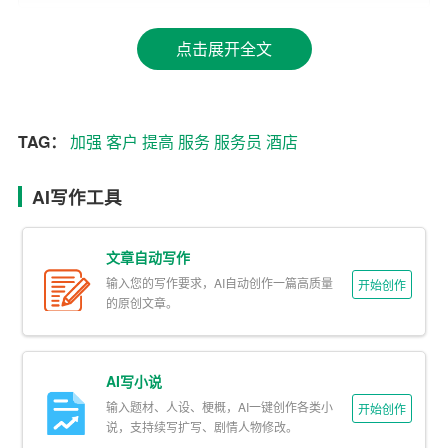
进经验交流，共同提高服务水平。
点击展开全文
二、优化服务流程和标准
1. 对现有服务流程和标准进行梳理，找出存在的问题和不
足，并进行优化和改进。
TAG：
加强
客户
提高
服务
服务员
酒店
2. 制定一套完整的服务流程和标准，包括接待、客房、餐
AI写作工具
饮、会议等各个环节，确保服务员能够按照标准提供服
务。
文章自动写作
3. 加强现场管理，确保服务员按照服务流程和标准操作，
输入您的写作要求，AI自动创作一篇高质量
开始创作
提高服务质量。
的原创文章。
三、提升客户满意度
AI写小说
1. 加强客房服务管理，确保客房卫生、设施设备齐全完
输入题材、人设、梗概，AI一键创作各类小
开始创作
好，为客人提供舒适的居住环境。
说，支持续写扩写、剧情人物修改。