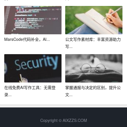
查、逻辑分析等，确保输出内容的专业性和可读性同时，
它鼓励并协助用户对内容进行迭代优化，让每一次修改都
更接近完美。
五、案例分享：从实践看成效
MarsCode代码补全，AI...
公文写作素材库：丰富资源助力
– 新闻报道：某新闻机构采用AI写作宝后，新闻稿撰写速度
写...
提升50%，同时保持了高水准的新闻质量特别是在突发事
件报道中，AI快速生成的初步报道为抢占先机赢得了宝贵
时间。
– 学术论文：一位研究生在撰写论文时，利用AI写作宝进行
文献综述和理论框架的构建，不仅大幅缩短了准备时间，
在线免费AI写作工具：无需登
掌握通报与决定的区别，提升公
录...
文...
还因其独特的视角丰富了论文内容，最终成功发表。
– 市场营销文案：一家电商企业利用AI写作宝高效产出季节
性营销文案，结合大数据分析用户偏好，个性化推荐内
Copyright © AIXZZS.COM
容，有效提升了转化率。