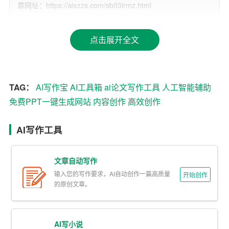
章网址：https://aixzzs.com/sb03irmz.html
题“AI写作宝”正是应运而生，它利用自然语言处理、机器学
习等先进技术，为作者提供从灵感激发、素材搜集、结构
规划到初稿撰写的全方位支持，极大地减轻了创作负担，
点击展开全文
让创意得以自由流淌。
二、智能辅助，激发无限创意
TAG：
AI写作宝
AI工具箱
ai论文写作工具
人工智能辅助
1. 灵感激发：通过算法分析海量数据，AI写作宝能够捕捉
免费PPT一键生成网站
内容创作
高效创作
到行业热点、流行趋势，甚至是个性化兴趣点，为用户提
供源源不断的创意灵感无论是新闻报道、学术论文还是
小
AI写作工具
说
剧本，都能找到与之相关的创意火花。
文章自动写作
2. 素材搜集与整理：用户只需输入关键词或简短描述，AI
输入您的写作要求，AI自动创作一篇高质量
开始创作
写作宝便能迅速搜集相关文献、图片、视频等多种形式的
的原创文章。
资料，并按照逻辑结构自动分类整理，大大节省了资料搜
集的时间，让创作更加聚焦核心内容。
AI写小说
三、高效创作，重塑内容生产流程