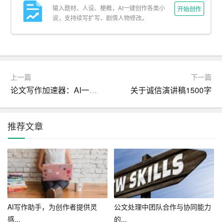
输入题材、人设、梗概，AI一键创作各类小
开始创作
说，支持续写扩写、剧情人物修改。
1. 自动撰写初稿：基于用户输入的大纲或简要说明，AI写
作宝能够自动生成初稿它不仅理解语义，更能把握文章逻
辑，确保初稿内容连贯、条理清晰这一功能对于时间紧迫
的专业撰稿人、新闻工作者尤为重要，它极大地提高了工
作效率，减少了重复劳动。
上一篇
下一篇
论文写作加速器：AI一键生成，节省时间
关于诚信演讲稿1500字
2. 个性化风格调整：每位作者都有其独特的语言风格，AI
写作宝支持用户自定义语言偏好，无论是正式严谨还是轻
推荐文章
松幽默，都能精准匹配此外，它还能学习并适应用户的写
作习惯，随着时间的推移，生成的文本愈发贴近用户的“笔
调”。
四、质量控制，确保内容质量
尽管AI技术强大，但内容的准确性和深度始终是创作的核
AI写作助手，为创作者提供灵
公文处理中团队合作与协同能力
心“AI写作宝”内置多重校对机制，包括语法检查、事实核
感...
的...