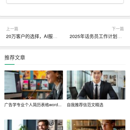
– 完成中职学业，取得会计从业资格证书。
– 进入一家中小型企业，从事基础的会计工作，积累实际
上一篇
下一篇
操作经验。
20万客户的选择，AI服务覆盖多场景
2025年话务员工作计划：提升技能，优化服务，创新体验
– 通过自学或参加培训班，
提升
自己的沟通能力和专业技
能。
推荐文章
2. 中期目标（3-5年）：
– 在工作中不断积累经验，争取晋升为会计主管或财务助
理。
– 取得助理会计师职称，进一步提升自己的专业水平。
广告学专业个人简历表格word...
自我推荐信范文精选
– 积极参与公司内部的培训和学习，拓宽自己的知识面。
3. 长期目标（5-10年）：