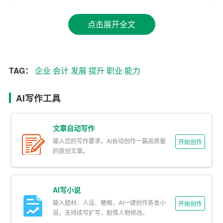
在兴趣爱好方面，我对医学、广告学、物流管理和旅游等
点击展开全文
领域都有一定的兴趣，但最为钟情的还是我所学的会计专
业。会计不仅是一门技术，更是一门艺术，它要求我们在
严谨的数据处理中寻找规律，在复杂的财务报表中洞察
企
TAG：
企业
会计
发展
提升
职业
能力
业
的经营状况。
在人际关系方面，我能够与大多数人和谐相处，但也存在
AI写作工具
不善言辞的缺点。此外，我的身高在一定程度上影响了我
的职业选择，尤其是在银行等对形象有一定要求的行业。
文章自动写作
尽管如此，我并没有因此灰心，坚信在任何领域都能找到
输入您的写作要求，AI自动创作一篇高质量
开始创作
的原创文章。
自己的
发展
空间。
职业目标
AI写小说
基于自我评价，我为自己设定了以下职业目标：
输入题材、人设、梗概，AI一键创作各类小
开始创作
说，支持续写扩写、剧情人物修改。
1. 短期目标（1-3年）：