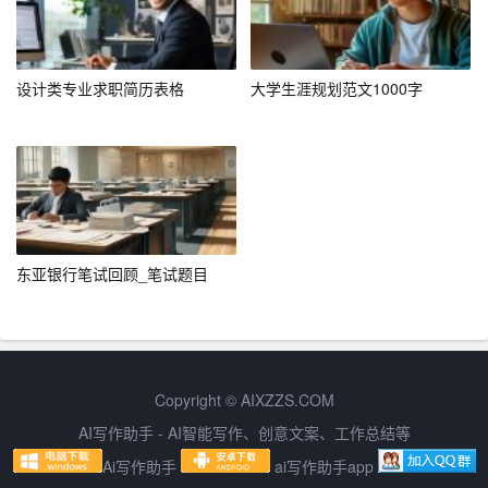
– 成为一名注册会计师或高级会计师，具备独立处理复杂
财务问题的能力。
设计类专业求职简历表格
大学生涯规划范文1000字
– 在大型企业或会计师事务所担任财务管理岗位，参与企
业的战略决策。
– 不断学习新的财务管理理念和技术，保持自己的专业竞
争力。
实施计划
东亚银行笔试回顾_笔试题目
为了实现上述职业目标，我制定了以下详细的实施计划：
1. 学习计划：
Copyright © AIXZZS.COM
– 在校期间，认真学习会计专业课程，打好理论基础。
AI写作助手 - AI智能写作、创意文案、工作总结等
– 利用课余时间，参加会计从业资格证的培训，争取早日
Ai写作助手
ai写作助手app
取得证书。