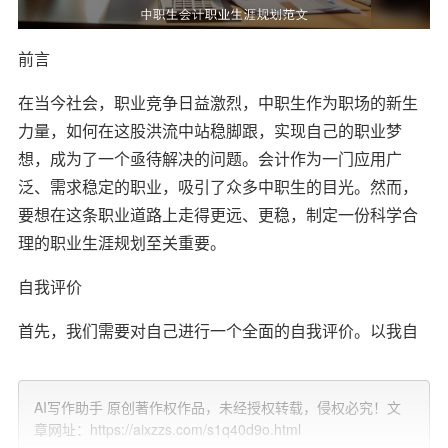
前言
在当今社会，职业竞争日益激烈，中职生作为职场的新生
力量，如何在这股洪流中站稳脚跟，实现自己的职业梦
想，成为了一个亟待解决的问题。会计作为一门应用广
泛、需求稳定的职业，吸引了众多中职生的目光。然而，
要想在这条职业道路上走得更远、更稳，制定一份科学合
理的职业生涯规划至关重要。
自我评价
首先，我们需要对自己进行一个全面的自我评价。以我自
己为例，我是一个介于外向与内向之间的人。对于熟悉的
人，我可以侃侃而谈，但对于陌生人则显得有些拘谨。这
AI写作助手 原创著作权作品，未经授权转载，侵权必究！文
种性格特点在某种程度上影响了我的沟通
能力
，但同时也
章网址：https://aixzzs.com/s1q40d9o.html
让我在处理细节问题时更加专注和细致。