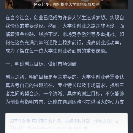
在当今社会，创业已经成为许多大学生追求梦想、实现自
我价值的重要途径。然而，大学生创业之路并非坦途，面
临着资金短缺、经验不足、
市场
竞争激烈等多重挑战。如
何在这条充满荆棘的道路上稳步前行，提高创业成功率，
成为了摆在每一位大学生
创业者
面前的重要课题。
一、明确创业目标，做好市场调研
创业之初，明确目标是至关重要的。大学生创业者需要认
真思考自己的兴趣所在、专业特长以及市场需求，找到三
者之间的契合点。一个清晰、具体的创业目标，不仅能够
为创业者指明方向，还能在遇到困难时提供强大的动力支
持。
AI写作助手 原创著作权作品，未经授权转载，侵权必究！文
在明确目标的基础上，深入的市场调研同样不可或缺。通
章网址：https://aixzzs.com/rmmqhack.html
过调研，创业者可以了解目标市场的现状、发展趋势、竞