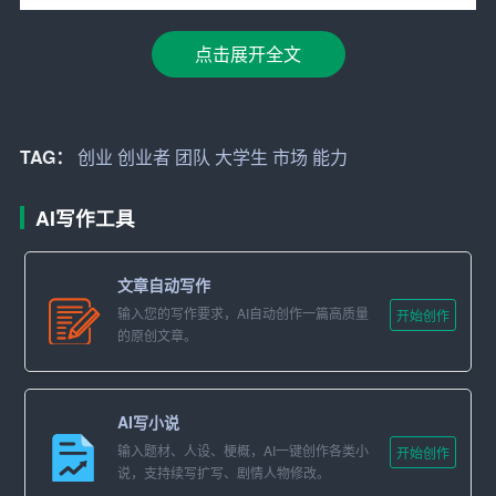
争对手情况以及潜在客户的需求。这些信息将为后续的创
点击展开全文
业决策提供有力依据，帮助创业者避免盲目跟风，减少创
业风险。
二、提升自身素质，积累创业经验
TAG：
创业
创业者
团队
大学生
市场
能力
大学生创业者往往缺乏实际工作经验，这在一定程度上制
约了创业的成功率。因此，提升自身素质，积累创业经验
AI写作工具
显得尤为重要。
文章自动写作
首先，创业者需要不断学习，提升自己的专业知识和管理
输入您的写作要求，AI自动创作一篇高质量
开始创作
能力
。可以通过参加创业培训、阅读相关书籍、向有经验
的原创文章。
的创业者请教等方式，不断充实自己。其次，积极参与实
践活动，如参加创业大赛、实习、兼职等，通过实践锻炼
自己的
团队
协作能力、沟通能力和解决问题的能力。
AI写小说
输入题材、人设、梗概，AI一键创作各类小
开始创作
此外，创业者还应培养自己的抗压能力和心理素质。创业
说，支持续写扩写、剧情人物修改。