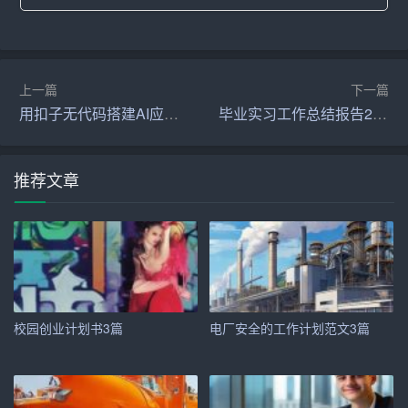
过程中难免会遇到挫折和困难，只有具备坚韧不拔的毅力
和积极乐观的心态，才能在逆境中迎难而上，最终取得成
功。
上一篇
下一篇
三、合理利用资源，构建良好人脉
用扣子无代码搭建AI应用，智能高效
毕业实习工作总结报告2025
资源对于创业的重要性不言而喻。大学生创业者要学会合
理利用身边的资源，包括学校资源、家庭资源、社会资源
推荐文章
等。
学校资源方面，可以利用学校的实验室、图书馆、创业孵
化基地等设施，降低创业成本；家庭资源方面，可以寻求
家人的理解和支持，必要时可以借助家庭资金缓解创业初
期的资金压力；社会资源方面，可以通过参加各类创业活
动、加入行业协会等方式，拓宽人脉，获取更多信息和资
校园创业计划书3篇
电厂安全的工作计划范文3篇
源。
构建良好的人脉网络对于创业成功同样至关重要。创业者