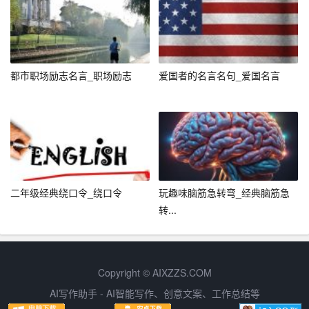
杜的布，老杜也不是老顾的萝卜。
这段绕口令不仅考察了发音的准确性，还考察了语速和节
奏感。初中生在练习时，可以先分句练习，注意每个字的
发音和节奏，然后再合并练习。可以通过录音或请老师同
都市职场励志名言_职场励志
爱国者的名言名句_爱国名言
学帮忙纠正发音和节奏上的问题。
6. 牛郎年年恋刘娘
牛郎年年恋刘娘，刘娘连连念牛郎。牛郎恋刘娘，刘娘念
牛郎，郎恋娘来娘念郎。
二年级经典绕口令_绕口令
玩趣味脑筋急转弯_经典脑筋急
这段绕口令主要练习的是“n”和“l”的发音区分。对于容易混
转...
淆的这两个音，可以通过反复练习来加强记忆。可以先单
独练习每个字，注意发音的区别和轻重缓急的变化；再合
并练习整个句子时注意语调和语速的控制以达到更好的效
Copyright © AIXZZS.COM
果。
AI写作助手 - AI智能写作、创意文案、工作总结等