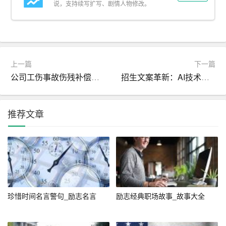
说，支持续写扩写、剧情人物修改。
音区别，以及“蛐蛐”的轻声处理。可以先分句练习，再合并
练习。
4. 姓陈不能说成程
上一篇
下一篇
姓陈不能说成程，姓程也不能说成陈。禾木是程，耳东是
公司工伤事故伤残补偿协议书
招生文案革新：AI技术助力，打造吸引眼球的招生文案
陈。如果陈程不分，就会认错人。
这段绕口令主要练习的是前后鼻音的区分。对于容易混淆
推荐文章
的“陈”和“程”，可以通过反复练习来加强记忆。可以先单独
练习每个字，再合并练习整个句子。
三、高级篇：语速与发音并重
5. 老杜和老顾
珍惜时间名言警句_励志名言
励志经典职场故事_故事大全
老杜和老顾，齐肩走到马路铺。老顾抄起老杜的萝卜，老
杜拿起老顾的布。老顾忙摆布，老杜忙捂布，老顾不是老