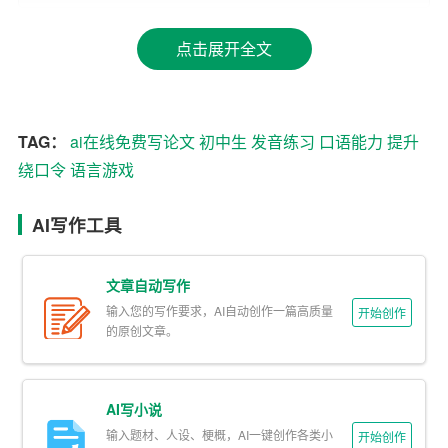
后再逐渐加快速度。
点击展开全文
2. 八百标兵
八百标兵奔北坡，炮兵并排北坡跑。炮兵怕把标兵碰，标
兵怕碰炮兵炮。
TAG：
ai在线免费写论文
初中生
发音练习
口语能力
提升
绕口令
语言游戏
这段绕口令不仅考察了发音的准确性，还考察了声音的抑
扬顿挫。练习时，可以分句练习，先单独练习“八百标兵奔
AI写作工具
北坡”，再练习“炮兵并排北坡跑”，最后合并练习。
二、中级篇：发音挑战
文章自动写作
输入您的写作要求，AI自动创作一篇高质量
开始创作
3. 墙头高
的原创文章。
墙头高，墙头低，墙旮旯有对蛐蛐，在那儿嘀嘀咕咕。
AI写小说
这段绕口令中，“墙头高”、“墙头低”、“蛐蛐”等词的发音都
输入题材、人设、梗概，AI一键创作各类小
开始创作
有一定的挑战性。初中生在练习时，要注意“高”、“低”的发