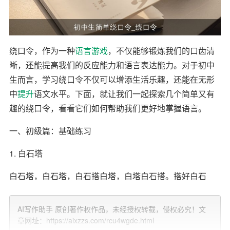
绕口令，作为一种
语言游戏
，不仅能够锻炼我们的口齿清
晰，还能提高我们的反应能力和语言表达能力。对于初中
生而言，学习绕口令不仅可以增添生活乐趣，还能在无形
中
提升
语文水平。下面，就让我们一起探索几个简单又有
趣的绕口令，看看它们如何帮助我们更好地掌握语言。
一、初级篇：基础练习
1. 白石塔
白石塔，白石塔，白石搭白塔，白塔白石搭。搭好白石
塔，石塔白又大。
AI写作助手 原创著作权作品，未经授权转载，侵权必究！文
这段绕口令主要练习的是“白”和“塔”两个字的发音。初中生
章网址：https://aixzzs.com/rcu4wgde.html
在练习时，可以先放慢速度，确保每个字都发音准确，然