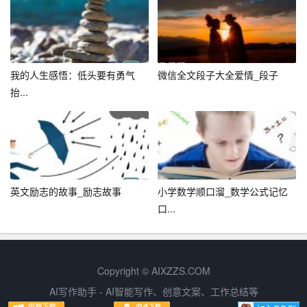
历程的史书。
山中岁月长，墨轩在书海中度过了一个又一个春秋。偶尔
有弟子来访，他们围坐在篝火旁，听他讲述过往的故事和
人生的哲理。在那一刻，墨轩仿佛又回到了那个纯真的书
我的人生感悟：低头要有勇气
微信全文段子大全爱情_段子
痴时代，心中充满了对知识的无限热爱和对未来的美好憧
抬...
憬。
结语
李墨轩的故事传遍了四海，成为后世书痴们心中的灯塔。
在这个信息爆炸的时代，或许我们已经很难再有像他那样
英文励志的故事_励志故事
小学数学顺口溜_数学公式记忆
沉浸在书籍中的机会，但他的精神却提醒我们：无论时代
口...
如何变迁，对知识的追求和对智慧的渴望永远不应熄灭。
正如墨轩所言：“书为舟楫，渡人渡己；学海无涯，勤者可
达。”让我们带着这份对知识的敬畏与热爱，继续在人生的
Copyright © AIXZZS.COM
旅途中探索、学习、成长。
AI写作助手 - AI智能写作、创意文案、工作总结等