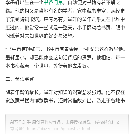
李墨轩出生在一个
书香门第
，自幼便对书籍有着不解之
缘。他的祖父是当地有名的学者，家中藏书丰富，从经史
子集到诗词歌赋，应有尽有。墨轩的童年几乎是在书堆中
度过的，他常常一坐就是一整天，小手翻动着书页，眼中
闪烁着对未知世界的好奇与渴望。
“书中自有颜如玉，书中自有黄金屋。”祖父常这样教导他。
墨轩虽小，却已能体会这句话背后的深意，他相信，每一
本书都藏着一个世界，等待着他去发掘。
二、苦读寒窗
随着年龄的增长，墨轩对知识的渴望愈发强烈。他不仅在
家族藏书楼内博览群书，还时常借故外出，游走于各地书
肆之间，搜罗那些罕见或失传的古籍。每当夜深人静时，
油灯下是他苦读的身影，窗外月光如水，仿佛也在静静地
AI写作助手 原创著作权作品，未经授权转载，侵权必究！文
陪伴着他。
章网址：https://aixzzs.com/qucewhvk.html