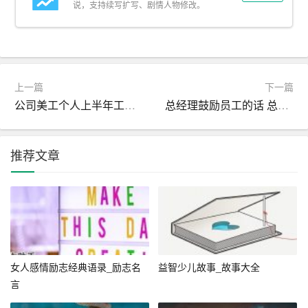
说，支持续写扩写、剧情人物修改。
四、传道授业
随着名声的远播，越来越多的学子慕名而来，希望拜入墨
轩门下。面对求知若渴的年轻人，墨轩从不吝惜自己的知
识和经验。他开设书院，亲自授课，强调“学以致用”，鼓励
上一篇
下一篇
学生们将所学知识应用于实践，解决民生疾苦。
公司美工个人上半年工作总结
总经理鼓励员工的话 总经理鼓励员工的短信_鼓励的话
在他的教导下，一批批才华横溢的学生走出书院，有的成
推荐文章
为治国栋梁，有的则成为一代宗师。墨轩的名字也因此成
为了智慧与启蒙的代名词。
五、晚年归隐
随着时间的流逝，李墨轩逐渐老去。晚年的他选择归隐山
林，建了一座简陋的书屋，名为“墨香居”。在这里，他继续
女人感情励志经典语录_励志名
益智少儿故事_故事大全
整理着自己的藏书和手稿，同时也在撰写一部巨著《华夏
言
文明史略》，希望为后世留下一部详尽记录中华文明发展