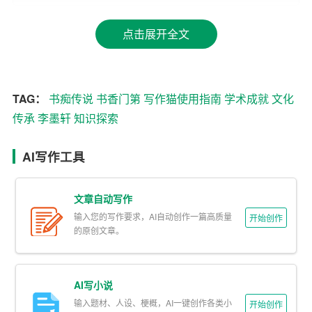
然而，求知的道路并非总是一帆风顺。有一次，为了得到
一部珍贵的孤本，墨轩不惜步行千里，历经千辛万苦。途
点击展开全文
中遭遇风雨，饿时以野果充饥，困时则在破庙中蜷缩一
夜。终于，当他带着那本残破的书回到家中时，整个人瘦
得几乎脱了形，但眼中却闪烁着前所未有的光芒。
TAG：
书痴传说
书香门第
写作猫使用指南
学术成就
文化
传承
李墨轩
知识探索
三、笔耕不辍
李墨轩不仅是个书痴，更是个笔耕不辍的学者。他相信，
AI写作工具
“学而不思则罔”，于是每每读书有所得，必提笔记录下自己
的感悟和思考。久而久之，这些笔记竟积厚成册，成为他
文章自动写作
日后著作的基础。
输入您的写作要求，AI自动创作一篇高质量
开始创作
的原创文章。
他的第一部著作《墨轩随笔》便是这样诞生的。书中收录
了他对古典文学、哲学、历史的独到见解，以及对自然科
学的探索心得。此书一经问世，便引起了学界的广泛关
AI写小说
注，被视为那个时代思想解放的象征。
输入题材、人设、梗概，AI一键创作各类小
开始创作