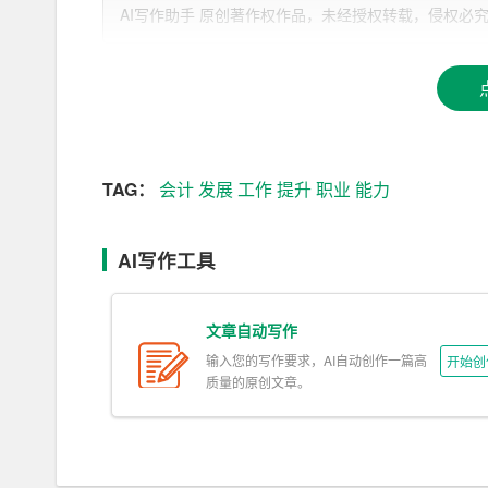
二、自我认知
AI写作助手 原创著作权作品，未经授权转载，侵权必究！文章网址：ht
（一）职业兴趣
我对会计职业有着浓厚的兴趣。喜欢从事高效有序
愿意执行上级的命令，同时也有意寻求担任领导工
指示，通常忠诚、可靠、自我控制
能力
强。既不喜
密的联系。对于明确规定的任务，我能够很好地完
TAG：
会计
发展
工作
提升
职业
能力
（二）职业能力
AI写作工具
通过职业发展测评和分析，我了解到自己具备较高
时，我也具备了良好的人文素养和交际能力。经过
文章自动写作
符合社会需求。我相信，对于未来所选择的工作，
输入您的写作要求，AI自动创作一篇高
开始创
质量的原创文章。
（三）个人特质
在个人特质方面，我为人宽容，能够包容别人的过
响，但也能在他人观点中取其精华，不断自我完善