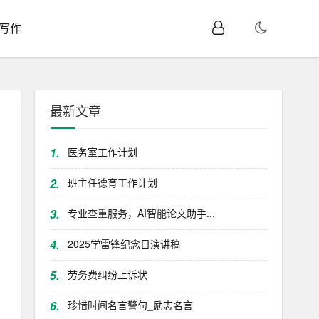
I写作
最新文章
1.
医务室工作计划
2.
班主任德育工作计划
3.
专业查重服务，AI智能论文助手...
4.
2025学雷锋纪念日演讲稿
5.
劳务费纠纷上诉状
6.
珍惜时间名言警句_励志名言