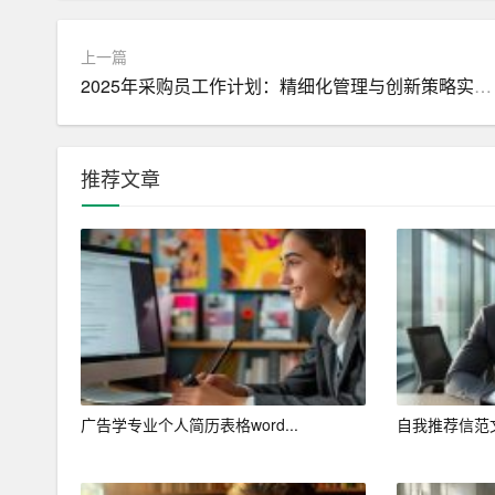
情绪，有一定的自我防卫能力。
上一篇
三、职业目标
2025年采购员工作计划：精细化管理与创新策略实现全面优化
（一）短期目标（1-3年）
1. 取得会计相关资格证书：在大四之前通过注册
推荐文章
目，取得CPA证书。
2. 积累实习经验：在校期间积极参加会计相关的
3.
提升
专业技能：通过参加各类培训和讲座，不断
（二）中期目标（3-5年）
1. 进入知名企业：毕业后进入一家知名企业，担
广告学专业个人简历表格word...
自我推荐信范
2. 晋升为财务主管：通过不断努力和学习，争取
3. 拓展国际视野：考虑报考国际注册会计师（AC