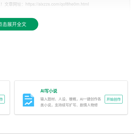
tps://aixzzs.com/qof8he0m.html
点击展开全文
的
工作
，尤其是企事业或行政单位的财务管理与执行工作。我
作，习惯于自己对事情做判断和决策。不喜欢那些模棱两可的
欢从事笨重的体力劳动，也不喜欢在工作中与别人形成过于紧
成。
的基本智能，拥有良好的推理分析能力和语言沟通能力。同
长时间的学校教育和社会实践，我的专业能力和实践要求基本
AI写小说
我能够很快适应并胜任。
输入题材、人设、梗概，AI一键创作各
作
开始创作
类小说，支持续写扩写、剧情人物修
改。
失，并忘记不开心的事情，让生活轻松。我会受别人观点的影
。当遇到不开心的事情时，我喜欢自己消化，尽量不影响他人