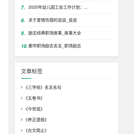
7.
2025年幼儿园工会工作计划：...
8.
关于爱情伤感的说说_说说
9.
励志经典职场故事_故事大全
10.
都市职场励志名言_职场励志
文章标签
《三字经》名言名句
《五卷书》
《今世说》
《养正遗规》
《古文观止》