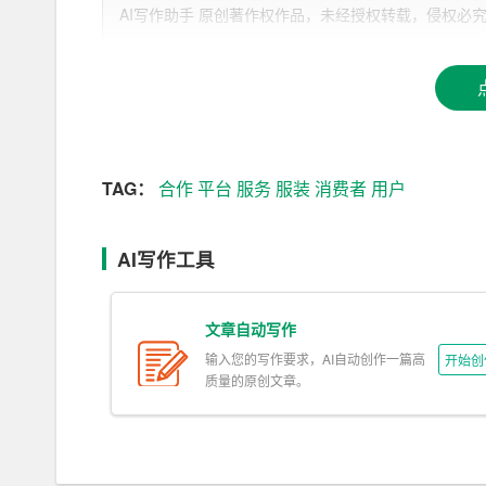
二、市场分析
AI写作助手 原创著作权作品，未经授权转载，侵权必究！文章网址：ht
1. 市场现状：当前，服装电商市场呈现出多元
式，更注重品质、个性化和购物体验。各大电商平
细分市场尚未充分开发。
2. 目标市场：我们的目标市场主要包括年轻白
质和个性化设计有较高要求，且具有较强的消费能
TAG：
合作
平台
服务
服装
消费者
用户
3. 竞争分析：目前市场上的服装电商主要分为
AI写作工具
量大但竞争激烈；垂直电商平台如唯品会、蘑菇街
定位目标市场，提供个性化设计和高品质产品，同
文章自动写作
三、产品与服务
输入您的写作要求，AI自动创作一篇高
开始创
质量的原创文章。
1. 产品定位：我们的产品以中高端服装为主，
费者个性化需求。
2. 设计理念：与知名设计师
合作
，推出原创设计系