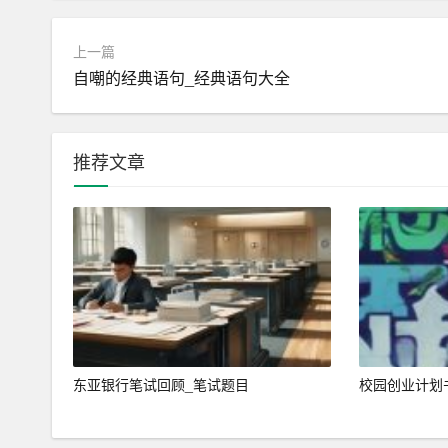
3. 供应链管理：建立高效的供应链体系，与优
上一篇
速响应市场需求。
自嘲的经典语句_经典语句大全
4. 服务特色：提供个性化定制服务，消费者可根
系，提供退换货、售后咨询等服务；搭建线上社区
推荐文章
四、营销策略
1. 品牌推广：通过社交媒体、时尚博主合作、K
2. 内容营销：打造优质内容，如时尚穿搭指南、
3. 精准营销：利用大数据分析用户行为，进行精
4. 促销活动：定期开展促销活动，如限时折扣、
东亚银行笔试回顾_笔试题目
校园创业计划
5. 线上线下联动：与线下实体店合作，开展线上
五、运营模式