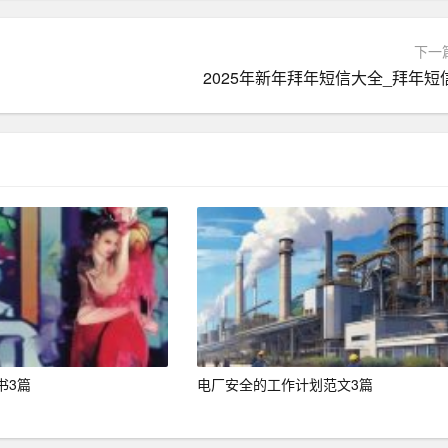
质制造商合作，确保产品质量和生产周期。采用柔性生产模式，快
下一
2025年新年拜年短信大全_拜年短
据自身需求选择面料、款式、尺寸等；建立完善的售后服务体
，增强用户互动和品牌粘性。
OL推广等方式，提升品牌知名度和影响力。
设计师访谈、用户故事等，吸引用户关注和分享。
准广告投放，提高转化率。
满减优惠、会员专享等，刺激消费。
书3篇
电厂安全的工作计划范文3篇
线下联动活动，提升用户体验。