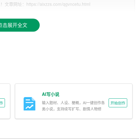
tps://aixzzs.com/qgvncetu.html
化、细分化的趋势。消费者对服装的需求不再仅仅局限于价格和款
台如淘宝、京东、拼多多等已占据较大市场份额，但仍有大量
点击展开全文
领、时尚达人、个性化需求强烈的消费者群体。这一群体对服装品
力。
综合电商平台和垂直电商平台。综合电商平台如淘宝、京东等，流
等，专注度高但
用户
基数相对较小。我们的竞争优势在于精准
时通过高效供应链管理降低成本。
AI写小说
输入题材、人设、梗概，AI一键创作各
作
开始创作
类小说，支持续写扩写、剧情人物修
涵盖男女装、童装、配饰等多个品类。注重设计感和品质，满足消
改。
列，强调时尚与实用的结合，打造独特的品牌风格。