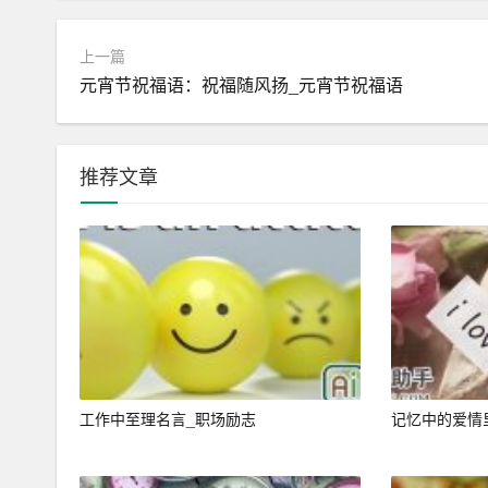
吸尘器嗡嗡响，灰尘垃圾一扫光。
“`
上一篇
元宵节祝福语：祝福随风扬_元宵节祝福语
客厅是家庭活动的中心，这里也有着不少电器。空
吸尘器则保证了家庭的清洁。这些电器不仅让家庭
推荐文章
个人护理电器
“`
吹风机吹干湿发快，出门造型不等待，
电动牙刷震动强，牙齿健康亮堂堂。
剃须刀嗡嗡响，爸爸脸上真清爽。
“`
工作中至理名言_职场励志
记忆中的爱情里
个人护理电器也是生活中不可或缺的一部分。吹风