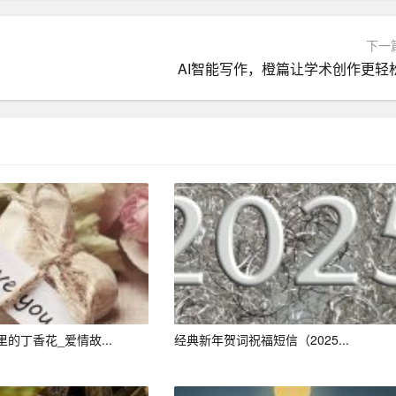
下一
AI智能写作，橙篇让学术创作更轻
调调节室内冷暖，让人们四季如春；音响则让音乐无处不在；
生活更加舒适，也增添了无限乐趣。
的丁香花_爱情故...
经典新年贺词祝福短信（2025...
机、电动牙刷和剃须刀等电器，让个人卫生变得更加简单快