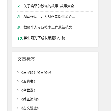
7.
关于埃菲尔铁塔的故事_故事大全
8.
AI写作助手，为创作者提供灵感...
9.
教师个人专业技术工作总结范文
10.
学生阳光下成长话题演讲稿
文章标签
《三字经》名言名句
《五卷书》
《今世说》
《养正遗规》
《古文观止》