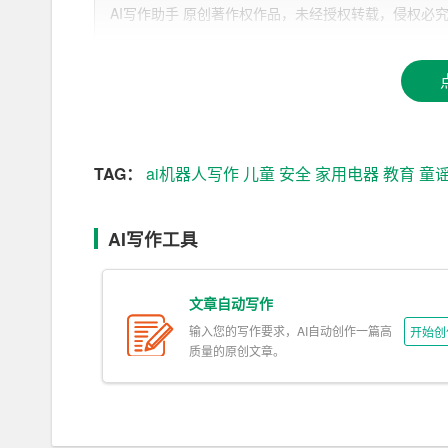
AI写作助手 原创著作权作品，未经授权转载，侵权必究！文章网址：ht
微波炉热饭菜快，汉堡披萨加热好，
电饭煲煮饭真方便，一按按钮就搞定。
电水壶烧水响叮咚，喝水泡茶它最行。
“`
TAG：
ai机器人写作
儿童
安全
家用电器
教育
童
厨房是家用电器最集中的地方之一。通过童谣，孩
这些电器大大简化了烹饪过程，让家庭生活更加便
AI写作工具
客厅里的电器
文章自动写作
“`
输入您的写作要求，AI自动创作一篇高
开始创
质量的原创文章。
空调夏天送凉风，冬天取暖也轻松，
音响放歌真动听，跳舞唱歌乐无穷。