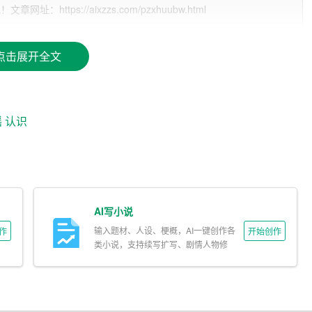
tps://aixzzs.com/pzxhuubw.html
点击展开全文
谣
认识
子们可以了解到微波炉、电饭煲和电水壶等电器的便利之处，
捷。
AI写小说
输入题材、人设、梗概，AI一键创作各
作
开始创作
类小说，支持续写扩写、剧情人物修
改。