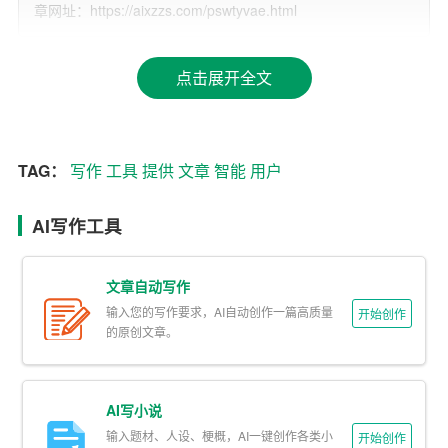
章网址：https://aixzzs.com/pswtyvae.html
2. 文本修改工具：这类工具可以对用户已有的文章进行语
法、拼写、用词等方面的检查和修改。
点击展开全文
3. 写作建议工具：这类工具可以为用户提供写作方面的建
议，如文章结构、论点论证等。
TAG：
写作
工具
提供
文章
智能
用户
4. 知识问答工具：这类工具可以回答用户关于写作方面的
问题，如写作技巧、素材搜集等。
AI写作工具
三、智能作文工具的优势
文章自动写作
1. 提高写作效率：智能作文工具可以帮助用户快速生成文
输入您的写作要求，AI自动创作一篇高质量
开始创作
章，节省了大量的时间和精力。
的原创文章。
2. 提高写作质量：智能作文工具能够对文章进行语法、拼
写、用词等方面的检查和修改，确保文章的准确性。
AI写小说
输入题材、人设、梗概，AI一键创作各类小
开始创作
3. 丰富写作思路：智能作文工具可以为用户提供写作建议