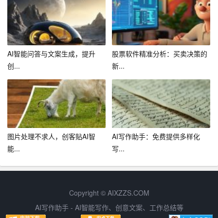
优化和改进。
总之，智能作文工具作为数字化时代的一大创新，为广大
写作爱好者和专业人士提供了前所未有的便利。善于运用
这些工具，不仅能够提高写作效率和质量，还能激发写作
AI智能问答与文案生成，提升
股票软件精准分析：买卖决策的
潜能，创作出更加出色的作品。在未来，我们有理由相
创...
新...
信，智能作文工具将会在写作领域发挥更加重要的作用。
图片处理不求人，创客贴AI智
AI写作助手：免费提供多样化
能...
写...
Copyright © AIXZZS.COM
AI写作助手 - AI智能写作、创意文案、工作总结等