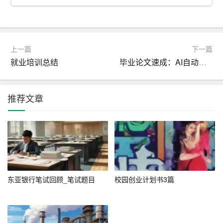
职业目标应当具体、可衡量、可实现、相关性强且有时间
限制（SMART原则）。
1. 短期目标：通常指1-3年的目标，如获得某项专业技能证
上一篇
下一篇
书、完成某个重要项目等。
就业培训总结
毕业论文速成：AI自动生成，10分钟出稿
2. 中期目标：通常指3-5年的目标，如晋升到某个管理职
位、在公司内部建立自己的团队等。
推荐文章
3. 长期目标：通常指5年以上的目标，如成为某个领域的专
家、创办自己的公司等。
例如，一个刚毕业的大学生可以将短期目标设定为在一年
内通过专业认证考试，中期目标设定为在三年内晋升为项
东亚银行笔试回顾_笔试题目
校园创业计划书3篇
目经理，长期目标设定为在十年内成为公司高管。
三、路径规划