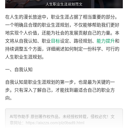
在人生的漫长旅途中，职业生涯占据了相当重要的部分。
一个明确且合理的职业生涯规划，不仅能够帮助我们更好
地实现个人价值，还能为社会的发展贡献自己的力量。本
文将从自我认知、职业
目标
设定、路径规划、
能力
提升
和
持续调整五个方面，详细阐述如何制定一份科学、可行的
人生职业生涯规划。
一、自我认知
自我认知是职业生涯规划的第一步，也是最为关键的一
步。只有深入了解自己，才能找到最适合自己的职业方
向。
1. 兴趣与爱好：兴趣是最好的老师。通过对自己的兴趣爱
AI写作助手 原创著作权作品，未经授权转载，侵权必究！文
好进行深入分析，可以找到那些能够激发内在动力的职业
章网址：https://aixzzs.com/plz0bsd9.html
领域。例如，喜欢与人交流的人可能更适合从事销售、公