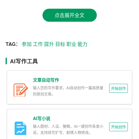
关等
工作
。
点击展开全文
2. 性格特点：性格决定命运。不同的性格适合不同的职
业。内向的人可能更适合从事研究、技术类工作，而外向
的人则更适合管理和市场类工作。
TAG：
参加
工作
提升
目标
职业
能力
3. 能力与特长：每个人都有自己的优势和劣势。通过对自
身能力的全面评估，可以找到那些能够发挥自己特长的职
AI写作工具
业。例如，逻辑思维能力强的可以考虑编程、数据分析等
工作。
文章自动写作
输入您的写作要求，AI自动创作一篇高质量
开始创作
4. 价值观：价值观决定了我们对职业的认同感和满足感。
的原创文章。
选择与自己价值观相符的职业，能够更好地实现个人与职
业的和谐统一。
AI写小说
二、职业目标设定
输入题材、人设、梗概，AI一键创作各类小
开始创作
说，支持续写扩写、剧情人物修改。
在充分了解自己之后，下一步就是设定明确的职业目标。