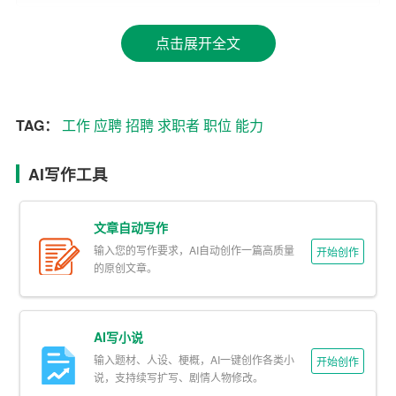
– 教育背景：简要介绍自己的学历和专业，突出与应聘职
点击展开全文
位相关的课程或成绩。
–
工作
经验：详细描述过往的工作经历，特别是与应聘职
TAG：
工作
应聘
招聘
求职者
职位
能力
位相关的职责和成就。
– 技能特长：列举自己掌握的技能，如计算机操作、外语
AI写作工具
能力等。
文章自动写作
– 个人优势：强调自己的性格特点、工作态度等软实力。
输入您的写作要求，AI自动创作一篇高质量
开始创作
4. 结尾：表达对职位的渴望，感谢招聘方的阅读，并期待
的原创文章。
回复。
5. 落款：写上自己的姓名和日期。
AI写小说
输入题材、人设、梗概，AI一键创作各类小
开始创作
二、撰写技巧
说，支持续写扩写、剧情人物修改。