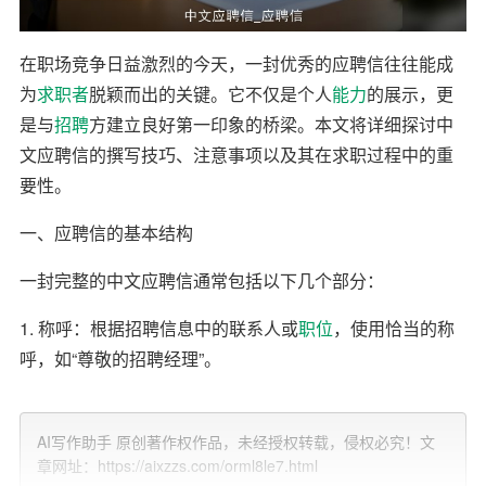
在职场竞争日益激烈的今天，一封优秀的应聘信往往能成
为
求职者
脱颖而出的关键。它不仅是个人
能力
的展示，更
是与
招聘
方建立良好第一印象的桥梁。本文将详细探讨中
文应聘信的撰写技巧、注意事项以及其在求职过程中的重
要性。
一、应聘信的基本结构
一封完整的中文应聘信通常包括以下几个部分：
1. 称呼：根据招聘信息中的联系人或
职位
，使用恰当的称
呼，如“尊敬的招聘经理”。
2. 开头：简短介绍自己，说明写信的目的，即应聘哪个职
位。
AI写作助手 原创著作权作品，未经授权转载，侵权必究！文
章网址：https://aixzzs.com/orml8le7.html
3. 主体：