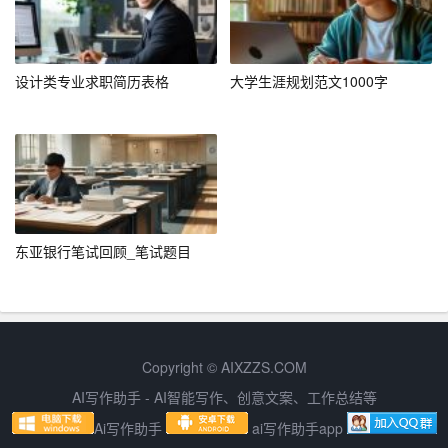
2. 不夸大其词：诚实地描述自己的能力和经验，避免过度
包装。
设计类专业求职简历表格
大学生涯规划范文1000字
3. 不使用模板：尽量根据实际情况撰写，避免使用千篇一
律的模板。
4. 注意细节：如招聘方的公司名称、职位名称等，确保信
息准确无误。
四、应聘信的重要性
东亚银行笔试回顾_笔试题目
1. 展示个人能力：通过应聘信，求职者可以系统地展示自
己的教育背景、工作经验和技能特长。
2. 建立第一印象：招聘方往往通过应聘信对求职者形成初
Copyright © AIXZZS.COM
步印象，一封优秀的应聘信能大大提升好感度。
AI写作助手 - AI智能写作、创意文案、工作总结等
3. 体现求职诚意：认真撰写的应聘信能体现求职者对职位
Ai写作助手
ai写作助手app
的重视和渴望。