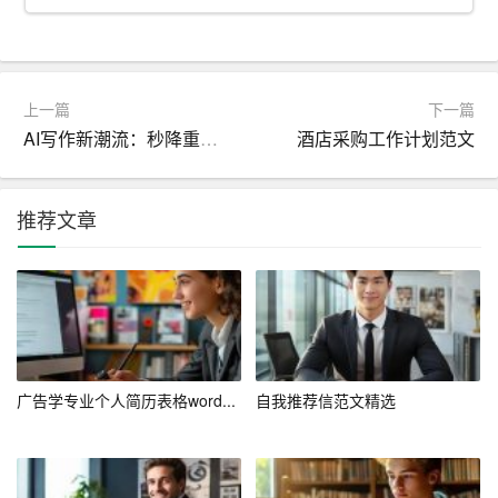
1. 针对性：根据应聘职位的具体要求，量身定制应聘信内
容，突出与职位相关的经验和技能。
2. 简洁明了：避免冗长复杂的句子，用简洁的语言表达清
上一篇
下一篇
晰的观点。
AI写作新潮流：秒降重系统，写作降重一步到位
酒店采购工作计划范文
3. 量化成果：在描述工作经验时，尽量使用数据和具体案
例来量化自己的工作成果。
推荐文章
4. 积极正面：用积极的语言展示自己的能力和态度，避免
使用负面词汇。
5. 格式规范：注意书信格式，保持整洁美观。
三、注意事项
广告学专业个人简历表格word...
自我推荐信范文精选
1. 避免错别字和语法错误：这些小错误会严重影响招聘方
对你的专业能力的判断。