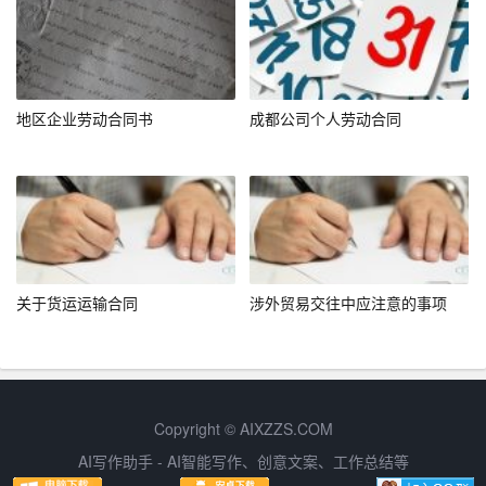
企业更加注重产品质量和创新能力，从而提升了全省药品
的整体质量水平。
3. 促进产业升级：政策的实施也为医药产业带来了新的发
地区企业劳动合同书
成都公司个人劳动合同
展机遇，鼓励企业加大研发投入，推动产业升级转型，形
成良性竞争的市场环境。
4. 优化资源配置：通过集中采购，有效整合了医疗资源，
减少了流通环节，提高了采购效率，为医疗机构节约了成
本，也为患者带来了更多实惠。
关于货运运输合同
涉外贸易交往中应注意的事项
未来展望
尽管“吉林省药品集中招标采购合同”已初见成效，但仍面临
诸多挑战，如如何持续保持价格竞争力、如何进一步细化
合同管理以应对市场变化等。未来，吉林省可继续深化以
Copyright © AIXZZS.COM
下方面的工作：
AI写作助手 - AI智能写作、创意文案、工作总结等