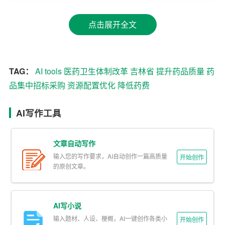
成为制约医疗卫生事业发展的一个重要因素。为有效控制
药品费用，减轻患者负担，同时确保药品质量与安全，国
点击展开全文
家层面相继出台了一系列政策，鼓励并支持地方开展药品
集中招标采购。吉林省积极响应国家号召，通过实施“吉林
省药品集中招标采购合同”，旨在打破以往药品购销中的垄
TAG：
AI tools
医药卫生体制改革
吉林省
提升药品质量
药
断现象，促进市场竞争，实现药品价格的合理下降，提高
品集中招标采购
资源配置优化
降低药费
医疗资源的利用效率。
实施过程与关键举措
AI写作工具
1. 建立统一平台：吉林省首先建立了省级药品集中采购平
文章自动写作
台，为医疗机构和药品生产企业提供了一个公开、公平、
输入您的写作要求，AI自动创作一篇高质量
开始创作
公正的交易场所。这一平台不仅简化了采购流程，还提高
的原创文章。
了透明度，有效避免了暗箱操作。
2. 科学制定目录：根据临床需求和用药规律，科学筛选并
AI写小说
确定集中采购目录，确保基本药物和常用药品的覆盖，同
输入题材、人设、梗概，AI一键创作各类小
开始创作
时鼓励创新药物的使用。