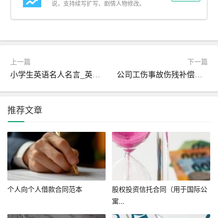
说，支持续写扩写、剧情人物修改。
3. 公开招标竞价：通过公开招标的方式，吸引国内外药品
生产企业参与竞价，以价格和质量双重指标进行综合评
价，最终确定中标产品。这一过程中，严格遵循相关法律
法规，确保竞争有序进行。
上一篇
下一篇
小学生英语名人名言_英语名言
公司工伤事故伤残补偿协议书
4. 合同签订与执行：中标结果公布后，吉林省医疗保障局
会与中标企业签订集中采购合同，明确采购数量、价格、
推荐文章
供应保障措施等条款。合同执行期间，加强对中标企业的
监管，确保药品供应稳定、质量可靠。
成效分析
1.
降低药费
负担：通过集中采购，吉林省成功降低了多种
常用药品和必需医疗耗材的价格，有效减轻了患者经济负
个人向个人借款合同范本
股权投资信托合同（用于国际公
担，提高了医疗服务的可及性。
寓...
2.
提升药品质量
：集中采购强调质量优先，促使药品生产