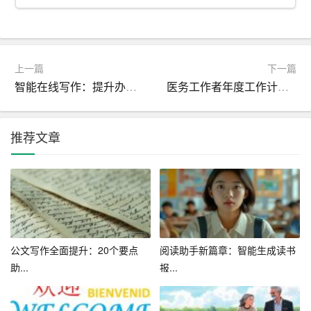
1. 高效快捷：写作助手可以在短时间内生成高质量的文
章，帮助用户提高写作效率，节省时间和精力。
2. 内容丰富：写作助手内置了丰富的素材库，用户可以随
上一篇
下一篇
时查阅和引用各类素材，为自己的文章增色添彩。
智能在线写作：提升办公效率的全新体验
医务工作者年度工作计划范例参考_工作者工作计划
3. 智能优化：写作助手可以自动检查和修改文章中的语
法、拼写、标点等问题，提高文章质量。
推荐文章
4. 个性化定制：写作助手可以根据用户的需求和兴趣，推
荐一些热门话题和关键词，帮助用户找到合适的写作方
向。
5. 易于上手：写作助手操作简单，无需专业技能，任何人
都可以轻松使用。
公文写作全面提升：20个要点
阅读助手新篇章：智能生成读书
助...
报...
四、如何使用写作助手
1. 安装写作助手：首先，需要在手机或电脑上安装写作助