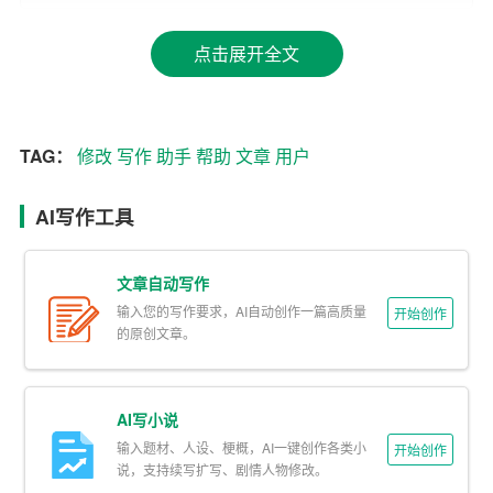
1. 选题建议：写作助手可以根据用户的需求和兴趣，推荐
点击展开全文
一些热门话题和关键词，帮助用户找到合适的写作方向。
2. 自动生成文章：用户只需输入关键词或主题，写作助手
就可以在短时间内生成一篇完整的文章，节省了写作时
TAG：
修改
写作
助手
帮助
文章
用户
间。
3. 智能
修改
：写作助手可以对用户已有的文章进行语法、
AI写作工具
拼写、标点等方面的检查和修改，提高文章质量。
文章自动写作
4. 写作辅导：写作助手还提供实时的写作辅导，帮助用户
输入您的写作要求，AI自动创作一篇高质量
开始创作
解决写作过程中遇到的问题，如思路不清、文笔不佳等。
的原创文章。
5. 素材库：写作助手内置了一个丰富的素材库，用户可以
随时查阅和引用各类素材，为自己的文章增色添彩。
AI写小说
输入题材、人设、梗概，AI一键创作各类小
三、写作助手的优势
开始创作
说，支持续写扩写、剧情人物修改。