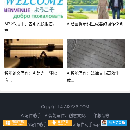
手应用程序。
2. 登录账号：打开写作助手，使用自己的账号登录。如果
AI写作助手：告别冗长报告，
AI绘画提示词生成器的操作说明
没有账号，可以免费注册一个。
高...
3. 输入关键词：在写作助手的输入框中输入想要写作的关
键词或主题。
4. 生成文章：点击“生成文章”按钮，写作助手会在短时间内
生成一篇完整的文章。
智能论文写作：AI助力，轻松
AI智能写作：法律文书高效生
应...
成...
5. 修改和导出：用户可以对生成的文章进行修改，满意后
点击“导出”按钮，将文章保存到自己的设备上。
五、结语
Copyright © AIXZZS.COM
总之，写作助手是一款非常实用的AI写作工具，它可以帮
AI写作助手 - AI智能写作、创意文案、工作总结等
助用户快速生成高质量的文章，提高写作效率。无论你是
Ai写作助手
ai写作助手app