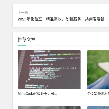
配职位要求，突显求职者的优势。
上一篇
5. 突出技能特长：在AI工具中添加个人技能和
2025年化验室：精准高效，创新服务，共创发展新篇章
提升简历的专业性。
6. 优化简历布局：AI工具会根据求职者的需求
推荐文章
自己的喜好，调整简历样式。
7. 预览并修改：在AI工具中预览简历，检查是
改。
三、提升求职表现的专业建议
1. 突出关键词：在简历中突出与目标职位相关的
2. 保持简洁明了：简历内容要简洁明了，避免冗
MarsCode代码补全，AI...
公文写作素材库
3. 突出成就：在简历中列出个人在工作中取得的