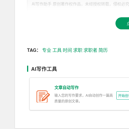
大提高了求职效率。
AI写作助手 原创著作权作品，未经授权转载，侵权必究！文章网址：ht
2. 专业性强：AI工具根据求职者的个人信息、
具专业性。
3. 定制化程度高：AI工具可以根据求职者的需
4. 更新及时：随着求职者经历的丰富，AI工具
TAG：
专业
工具
时间
求职
求职者
简历
二、如何用AI撰写简历
AI写作工具
1. 选择合适的AI工具：目前市面上有很多AI
需求和喜好，选择一款适合自己的AI工具。
文章自动写作
2. 输入个人信息：在AI工具中输入个人信息，
输入您的写作要求，AI自动创作一篇高
开始创
质量的原创文章。
3. 整理教育背景：将教育背景按照时间顺序列出
信息，生成相应的简历内容。
4. 添加工作经验：将过去的工作经历详细列出，