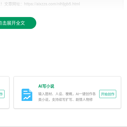
tps://aixzzs.com/nihljgb5.html
教育背景、工作经验等，自动匹配行业标准和最佳实践，使简历更
点击展开全文
求和目标职位，量身定制简历内容，突出求职者的优势和特长。
可以随时更新简历内容，保持简历的时效性和完整性。
简历撰写工具，如简历助手、简历生成器等。求职者可以根据自己的
AI写小说
包括姓名、性别、年龄、联系方式等，为简历撰写提供基础数据。
输入题材、人设、梗概，AI一键创作各
作
开始创作
类小说，支持续写扩写、剧情人物修
，包括学校名称、专业、学位、毕业时间等。AI工具会根据这些
改。
包括公司名称、职位、工作时间、主要职责等。AI工具会自动匹