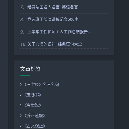
7.
经典法国名人名言_英语名言
8.
竞选班干部演讲稿范文500字
9.
上半年主任护师个人工作总结报告...
10.
关于心情的语句_经典语句大全
文章标签
《三字经》名言名句
《五卷书》
《今世说》
《养正遗规》
《古文观止》