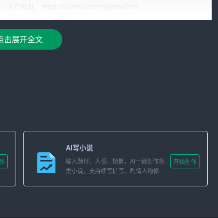
tps://aixzzs.com/mxjiyfzw.html
学产生了浓厚的兴趣。通过系统的
学习
，我掌握了会计学的基
点击展开全文
在处理复杂问题时，能够保持冷静，善于分析和解决问题。此
够与同事和客户建立良好的关系。
AI写小说
输入题材、人设、梗概，AI一键创作各
作
开始创作
学的基本理论和实务操作技能。
类小说，支持续写扩写、剧情人物修
改。
。
细心和责任心。