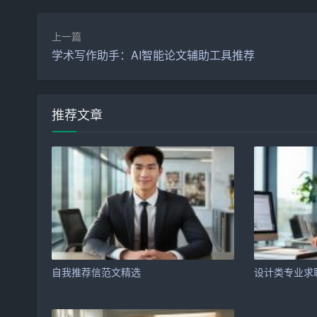
劣势：
上一篇
– 实践经验不足：缺乏实际工作经验，需要在实践
学术写作助手：AI智能论文辅助工具推荐
– 抗压能力有待提高：在面对高强度工作时，有时
二、外部环境分析
推荐文章
1. 行业现状
随着我国经济的快速发展，会计行业的需求不断增
场上抢手货。然而，普通和初级财务人员供大于求
2. 政策环境
国家近年来对会计行业的管理越来越规范，相关法
自我推荐信范文精选
提高，对具备国际视野的会计人才需求增加。
设计类专业求
3.
学校
环境