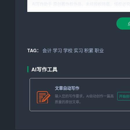
AI写作助手 原创著作权作品，未经授权转载，侵权必究！文章网址：ht
1. 个人背景
我是一名会计专业的大学生，自入学以来，对会计
本理论和实务操作技能，具备了一定的专业素养。
2. 性格特点
TAG：
会计
学习
学校
实习
积累
职业
我性格沉稳、细心，具有较强的责任心和执行力。
外，我还具备良好的沟通能力和团队合作精神，能
AI写作工具
3. 优势与劣势
优势：
文章自动写作
输入您的写作要求，AI自动创作一篇高
开始创
– 专业知识扎实：通过系统的学习，掌握了会计
质量的原创文章。
– 学习能力强：能够快速接受新知识，适应新环境
– 细心负责：在处理财务数据时，能够保持高度的