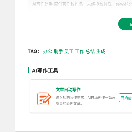
AI写作助手 原创著作权作品，未经授权转载，侵权必究！文章网址：ht
工作总结的核心在于对过去一段时间的工作进行梳
以通过对大量数据的挖掘和分析，帮助
员工
快速了
销售数据进行挖掘，员工可以直观地了解到自己的
2. 文本
生成
撰写工作总结是一项耗时且费力的任务。AI技术
TAG：
办公
助手
员工
工作
总结
生成
关信息，AI助手可以在短时间内生成一篇结构清
善，便可轻松完成总结。
AI写作工具
3. 智能推荐
文章自动写作
AI助手可以根据员工的工作内容和偏好，智能推
借鉴他人的经验和优点，提高自己的总结水平。
输入您的写作要求，AI自动创作一篇高
开始创
质量的原创文章。
二、如何高效利用AI完成工作总结
1. 选择合适的AI工具