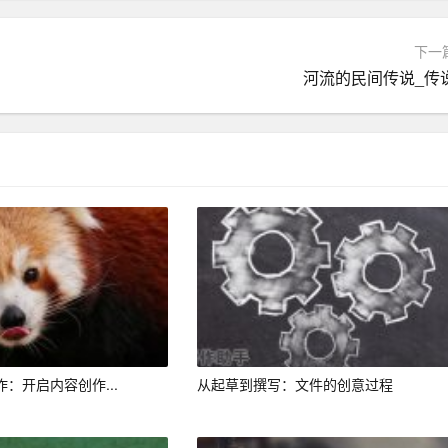
助手、数据分析
软件
等。员工应根据自身需求和喜好，选择合
和兼容性等因素。
下一
河流的民间传说_传
总结的目标和要求。这包括总结的时间范围、内容重点、数据来
本。
度参与其中。在撰写过程中，员工要关注AI助手生成的文本内
。同时，员工还可以根据自己的思考和经验，对文本进行修改
作：开启内容创作...
从起草到撰写：文件的创意过程
手提供反馈，以便AI助手不断优化和改进。这有助于提高AI助