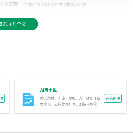
tps://aixzzs.com/msdjbzqu.html
理和总结。在这个过程中，数据分析显得尤为重要。AI技术可
解自己的工作成果、进度和存在的问题。例如，通过AI
助手
对
业绩情况，从而有针对性地进行总结。
点击展开全文
可以自动生成文本，提高撰写效率。通过输入关键词、主题和相
晰、内容完整的工作总结。员工只需在此基础上进行修改和完
AI写小说
荐相关的工作总结模板和优秀案例。这有助于员工在撰写总结时
输入题材、人设、梗概，AI一键创作各
作
开始创作
类小说，支持续写扩写、剧情人物修
改。