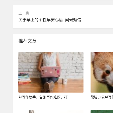
市面上有很多针对工作总结的AI工具，如
智能写作
适的工具。在选择时，要关注工具的功能、易用性
上一篇
关于早上的个性早安心语_问候短信
2. 明确总结目标和要求
在利用AI工具进行工作总结之前，员工需要明确
推荐文章
源等。明确目标有助于AI助手更准确地生成总结文
3. 深度参与
虽然AI助手可以自动生成工作总结，但员工仍需深
容，检查是否存在遗漏、错误或不符合实际的地方
和完善。
4. 反馈与优化
AI写作助手，告别写作难题，打...
熊猫办公AI写
在使用AI助手完成工作总结后，员工应积极向AI助
手的工作效率，使其更好地满足员工的需求。