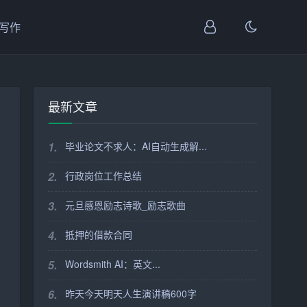
I写作
最新文章
1.
毕业论文不求人：AI自动生成解...
2.
行政岗位工作总结
3.
元旦感恩励志诗歌_励志歌曲
4.
抵押的借款合同
5.
Wordsmith AI：英文...
6.
昨天今天明天人生演讲稿600字