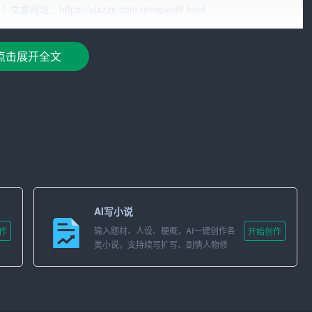
tps://aixzzs.com/mrvqwhf9.html
计算机基础知识、软件工程、操作系统、网络技术等方面的掌
点击展开全文
AI写小说
输入题材、人设、梗概，AI一键创作各
作
开始创作
理、文件管理、设备管理和作业管理。选项A、B、C均属于操
类小说，支持续写扩写、剧情人物修
改。
选D。