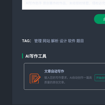
AI写作助手 原创著作权作品，未经授权转载，侵权必究！文章网址：ht
1. 选择题
选择题是软考笔试中常见的题型，主要考察考生对
握。以下是一道典型选择题的解析：
题目：下列哪个不是操作系统的功能？
TAG：
管理
网站
解析
设计
软件
题目
A. 资源
管理
B. 进程管理
AI写作工具
C. 文件管理
文章自动写作
D. 网络管理
输入您的写作要求，AI自动创作一篇高
开始创
解析：操作系统的功能主要包括进程管理、存储管
质量的原创文章。
作系统的功能，而选项D属于网络技术的范畴，故
2. 填空题