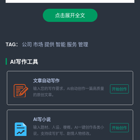
服务已成为现代生活的重要组成部分。无论是智能家居、
智能物流，还是智能健康
管理
，市场需求呈现出爆发式增
点击展开全文
长。根据市场调研机构的数据显示，全球智能服务市场规
模预计将在未来五年内翻番，达到数千亿美元。
2. 目标市场
TAG：
公司
市场
提供
智能
服务
管理
Gopher It公司将主要面向以下几个细分市场：
AI写作工具
– 智能家居用户：追求高品质生活，希望通过智能化设备
提升家居舒适度和便捷性的用户群体。
文章自动写作
输入您的写作要求，AI自动创作一篇高质量
开始创作
– 企业客户：需要智能化解决方案提升运营效率、降低成
的原创文章。
本的企业，尤其是物流、零售和制造业。
– 健康管理机构：希望通过智能设备和服务提升健康管理
AI写小说
水平的机构和个人。
输入题材、人设、梗概，AI一键创作各类小
开始创作
说，支持续写扩写、剧情人物修改。
3. 市场需求