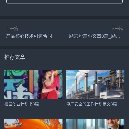
– 便捷性需求：用户希望通过智能化设备和服务，简化日
常生活中的繁琐操作。
上一篇
下一篇
– 效率提升需求：企业希望通过智能化解决方案，提升运
产品核心技术引进合同
励志短篇小文章3篇_励志文章
营效率，降低人力成本。
– 健康管理需求：随着健康意识的提升，越来越多的人希
推荐文章
望通过智能设备监控和管理健康状况。
三、产品与服务
1. 产品介绍
Gopher It公司将推出以下几款核心产品：
校园创业计划书3篇
电厂安全的工作计划范文3篇
– 智能家庭助理：一款集成了语音识别、智能家居控制、
健康管理等多功能的智能设备，用户可以通过语音指令控
制家居设备，获取天气、新闻等信息。