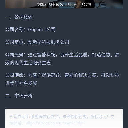
一、公司概述
公司名称：Gopher It公司
公司定位：创新型科技
服务
公司
公司愿景：通过
智能
科技，提升生活品质，打造便捷、高
效的现代生活服务生态
公司使命：为客户
提供
高效、智能的解决方案，推动科技
进步与社会发展
二、
市场
分析
1. 市场背景
AI写作助手 原创著作权作品，未经授权转载，侵权必究！文
随着人工智能、大数据和物联网技术的迅猛发展，智能化
章网址：https://aixzzs.com/mkxwqlih.html