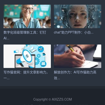
四、未来发展趋势
随着技术的不断进步，智能公文撰写系统将会更加智能
化、个性化以下是几个可能的发展方向：
数字化班级管理新工具：钉钉
chat*助力PPT制作：小白...
1. 深度学习与NLP的深化应用：通过更先进的算法模型，
AI...
系统能更准确地理解用户意图，生成更加贴近人类写作风
格的文本
2. 个性化推荐：基于用户的使用习惯和偏好，提供定制化
的模板和风格建议，进一步提升用户体验
写作猫官网：提升文章影响力，
解放创作力：AI写作猫助力高
3. 集成更多工具：与CRM、ERP等企业管理
软件
深度集
一...
效...
成，实现数据自动填充和分析，减少手动录入错误
4. 增强安全性与合规性：随着数据保护法规的加强，未来
的系统将更加注重用户数据的安全性和隐私保护
Copyright © AIXZZS.COM