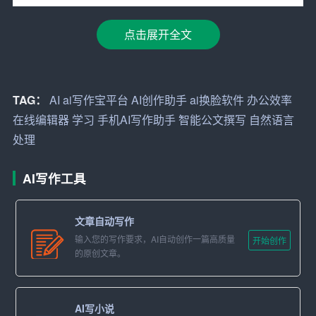
率和文档质量。
点击展开全文
二、智能公文撰写的优势
1. 提高效率：自动化生成减少了重复劳动，使得员工可以
将更多精力投入到需要创造力和深度思考的工作中
TAG：
AI
ai写作宝平台
AI创作助手
ai换脸软件
办公效率
在线编辑器
学习
手机AI写作助手
智能公文撰写
自然语言
2. 质量保证：通过预定义的格式和语法检查，确保文档的
处理
专业性和准确性，减少人为错误
3. 节约资源：减少纸张和打印消耗，符合环保趋势，同时
AI写作工具
也降低了企业的运营成本
文章自动写作
4. 灵活定制：支持多种模板选择，适应不同行业和企业的
输入您的写作要求，AI自动创作一篇高质量
开始创作
特定需求，如法律合同、商业提案、政策文件等
的原创文章。
5. 学习曲线低：用户友好的界面设计使得即使是初次使用
者也能快速上手，无需专门的培训
AI写小说