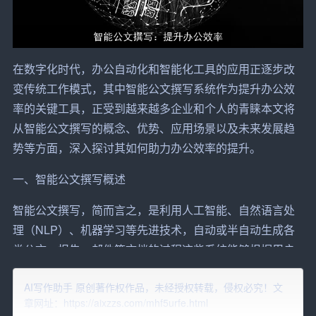
在数字化时代，办公自动化和智能化工具的应用正逐步改
变传统工作模式，其中智能公文撰写系统作为提升办公效
率的关键工具，正受到越来越多企业和个人的青睐本文将
从智能公文撰写的概念、优势、应用场景以及未来发展趋
势等方面，深入探讨其如何助力办公效率的提升。
一、智能公文撰写概述
智能公文撰写，简而言之，是利用人工智能、
自然语言处
理
（NLP）、机器
学习
等先进技术，自动或半自动生成各
类公文、报告、邮件等文档的过程这些系统能够根据用户
输入的关键词、需求或初步草稿，结合预存的模板、语法
AI写作助手 原创著作权作品，未经授权转载，侵权必究！文
规则、行业术语库等资源，快速生成逻辑清晰、语言规范
章网址：https://aixzzs.com/mhf5urfe.html
的文件内容，大大节省了人工撰写的时间，提高了工作效