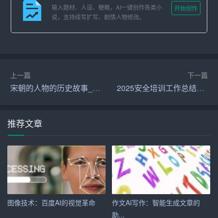
输入题材、人设、梗概，AI一键创作各类小
三、应用场景
开始创作
说，支持续写扩写、剧情人物修改。
1. 企业内部沟通：日常工作中，会议纪要、项目进展报
告、政策通知等文档频繁出现，智能公文撰写能迅速整理
信息，确保信息准确传达。
上一篇
下一篇
2. 商务合作：在客户提案、合同撰写、市场分析报告等方
宋朝的人物的历史故事_历史故事
2025安全培训工作总结范文
面，智能工具能提供标准化的文档框架，提升专业形象
3. 法律行业：对于律师而言，合同审查、法律意见书等文
推荐文章
档的准确性和效率至关重要，智能公文撰写系统能极大提
高这些工作的效率。
4. 政府事务：政策制定、公告发布等过程中，智能公文撰
写有助于确保语言的正式性和规范性
5. 学术研究：研究人员在撰写论文、研究报告时，可以利
图像技术：百度AI的视觉革命
作文AI写作：智能生成文章的
用智能工具快速构建框架，整理文献资料
助...