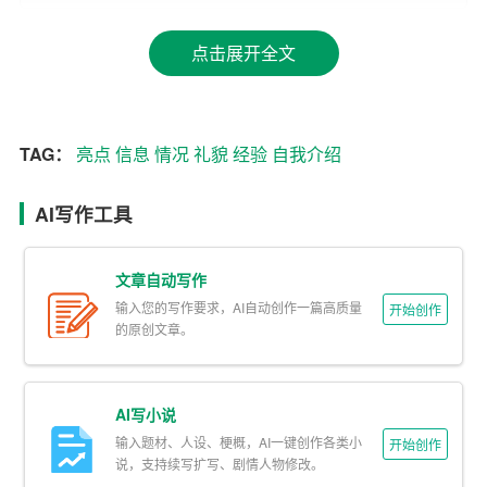
如姓名、年龄、职业、教育背景等。这些信息是让对方了
解你的基本
情况
的基石。例如：“大家好，我叫李明，今年
点击展开全文
28岁，毕业于北京大学，目前是一名
软件
工程师。”
3. 突出自己的
亮点
TAG：
亮点
信息
情况
礼貌
经验
自我介绍
在介绍基本信息之后，接下来要突出自己的亮点。这些亮
点可以是你的专业技能、工作
经验
、荣誉成就或者个人特
AI写作工具
质。例如：“在过去的几年里，我参与了多个大型软件开发
项目，并成功解决了许多技术难题。此外，我还获得了公
文章自动写作
司优秀员工的称号。”
输入您的写作要求，AI自动创作一篇高质量
开始创作
的原创文章。
4. 结合实际情况举例说明
为了让对方更好地理解你的亮点，你可以结合实际情况举
AI写小说
例说明。例如：“在某个项目中，我负责优化系统的性能，
输入题材、人设、梗概，AI一键创作各类小
通过改进算法和数据结构，成功将系统运行速度提高了3
开始创作
说，支持续写扩写、剧情人物修改。
0%。”