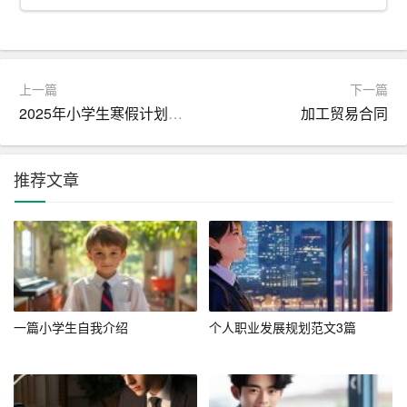
5. 保持自信和
礼貌
在自我介绍时，保持自信和礼貌是非常重要的。自信可以
上一篇
下一篇
让你显得更有魅力，而礼貌则能让你给人留下良好的第一
2025年小学生寒假计划：平衡学习与休闲，全面发展指南
加工贸易合同
印象。例如：“我对自己的技能和经验充满信心，同时也非
常尊重和期待与各位的交流。”
推荐文章
6. 适当展示幽默感
在适当的场合，展示一些幽默感可以让你显得更加亲切和
有趣。但要注意，幽默要适度，避免过于夸张或者涉及敏
感话题。例如：“虽然我是一名程序员，但我并不总是宅在
家里。业余时间，我喜欢户外运动，尤其是爬山，这可能
一篇小学生自我介绍
个人职业发展规划范文3篇
是我对挑战的一种追求。”
7. 避免过多谈论个人隐私