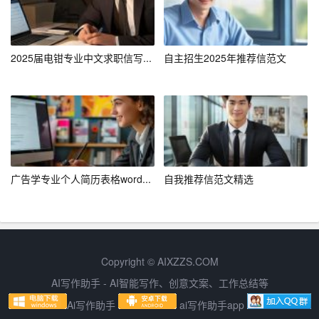
在自我介绍时，要避免过多谈论个人隐私，如家庭情况、
感情生活等。这些信息可能会让对方感到不适，也不利于
建立良好的交流氛围。
2025届电钳专业中文求职信写...
自主招生2025年推荐信范文
8. 结尾要有礼貌和期待
在自我介绍的结尾，要有礼貌地结束，并表达对未来的期
待。例如：“非常感谢大家的聆听，我期待与各位的交流和
合作。”
9. 练习和调整
广告学专业个人简历表格word...
自我推荐信范文精选
在正式场合之前，可以先进行自我介绍的练习，并根据反
馈进行调整。这样可以让你在真正的场合中更加从容不
迫。
Copyright © AIXZZS.COM
10. 融入情境
AI写作助手 - AI智能写作、创意文案、工作总结等
Ai写作助手
ai写作助手app
最后，要根据不同的场合和情境，灵活调整自我介绍的内