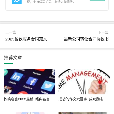
说，支持续写扩写、剧情人物修改。
无论是图片还是短信，最重要的是那份真诚的心意。在这
个特别的日子里，无论是通过哪种方式传达祝福，都比不
上发自内心的关怀与理解。有时候，一个简单的拥抱，一
个鼓励的眼神，甚至是一个理解的微笑，都比任何言语都
上一篇
下一篇
要来得更加深刻。因此，在准备生日祝福时，不妨先思考
2025餐饮服务合同范文
最新公司转让合同协议书
对方真正需要的是什么，是鼓励、是安慰、还是简单的陪
伴？用心去感受，用爱去传递，这样的祝福才是最有意义
的。
推荐文章
情感的共鸣：共享人生的喜悦
生日不仅仅是个体的庆祝，更是情感共鸣的时刻。通过分
享生日祝福图片或短信，我们实际上是在与他人分享生活
的喜悦与期待。这种共享不仅增进了彼此之间的情感联
搞笑名言2025最新_经典名言
成功的作文六百字_成功励志
系，也让整个社群感受到了温暖与和谐。在社交媒体上，
一张充满笑容的生日照片，一条温馨的祝福留言，能够激