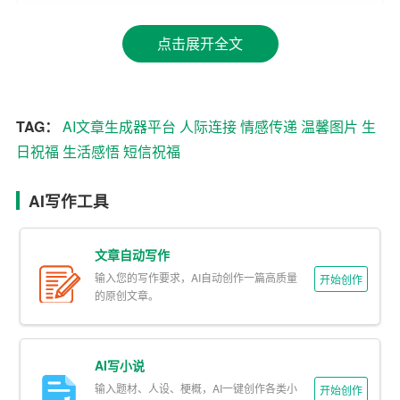
乐的温馨场景，可以是朋友间无拘无束大笑的瞬间，也可
以是独自站在山顶俯瞰世界的背影，每一张图片都承载着
点击展开全文
深深的情感与祝福。这些图片，如同时间的胶囊，封存了
那一刻的美好，让收信人在未来的日子里，每当翻看，都
能感受到那份跨越时空的温暖与关怀。
TAG：
AI文章生成器平台
人际连接
情感传递
温馨图片
生
日祝福
生活感悟
短信祝福
短信的温度：简短却深情
在快节奏的生活中，一条生日祝福短信，虽然简短，却能
AI写作工具
瞬间拉近人与人之间的距离。它不需要华丽的辞藻，也不
必长篇大论，一句“生日快乐，愿你每天都充满阳光”，就足
文章自动写作
以让人心生暖意。这样的短信，如同冬日里的一缕阳光，
输入您的写作要求，AI自动创作一篇高质量
开始创作
简单却足以驱散寒冷，让人感受到被记得、被祝福的幸
的原创文章。
福。它们提醒我们，即便在忙碌的生活中，也不要忘记那
些重要的人，以及表达我们的感激与爱意。
AI写小说
祝福的艺术：心意比形式更重要
输入题材、人设、梗概，AI一键创作各类小
开始创作