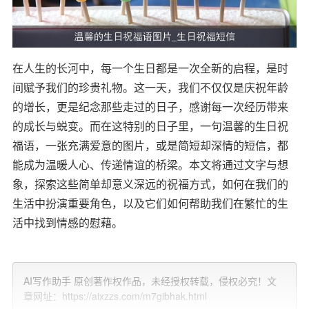
在人生的长河中，每一个生日都是一次全新的启程，是时
间赋予我们的珍贵礼物。这一天，我们不仅仅是庆祝年龄
的增长，更是纪念那些走过的日子，感谢每一次经历带来
的成长与蜕变。而在这特别的日子里，一句温馨的生日祝
福语，一张充满爱意的图片，或是简短却深情的短信，都
能成为温暖人心、传递情谊的桥梁。本文将通过文字与想
象，探索这些简单却意义深远的祝福方式，如何在我们的
生活中扮演重要角色，以及它们如何帮助我们在繁忙的生
活中找到情感的慰藉。
图片的力量：一眼千年的温柔
AI写作助手 原创著作权作品，未经授权转载，侵权必究！文
在这个数字化时代，一张精心挑选的生日祝福图片，往往
章网址：https://aixzzs.com/m7gibhak.html
比千言万语更能触动人心。它可以是家人围坐共享天伦之