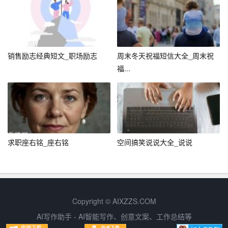
发更多正能量的传播，让爱与希望像涟漪般扩散开来。
结语：珍惜每一份祝福
在这个特别的日子里，让我们不仅仅满足于表面的庆祝，
销售励志经典短文_职场励志
周末冬天祝福短信大全_周末祝
更要深入地去理解、去感受那些围绕在我们身边的温暖与
福...
爱意。无论是通过图片、短信还是其他任何形式传递的祝
福，都是生命赠予我们的宝贵礼物。它们提醒我们，无论
年龄如何增长，心中的那份纯真与对美好生活的向往永远
不会改变。让我们珍惜每一份祝福，用心回应每一份关
爱，让这份温馨成为推动我们前行的力量，共同书写更加
求职座右铭_座右铭
空间搞笑说说大全_说说
精彩的人生篇章。
—
通过这篇文章，希望能让大家意识到，即便是最微不足道
Copyright © AIXZZS.COM
的祝福方式，也能在人与人之间架起一座座温暖的桥梁。
AI写作助手 - AI智能写作、创意文案、工作总结等
在快节奏的生活中不妨慢下来，用心去感受与传递这些简