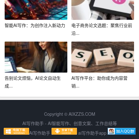
1. 加强组织协调，确保各项活动顺利进行。提前制定详细
的活动方案，明确时间、地点、内容、人员分工等，确保
活动筹备工作到位。
智能AI写作：为创作注入新动力
电子商务论文选题：聚焦行业前
沿...
2. 提高活动质量，注重文艺作品的内涵和审美价值。邀请
专业评委和艺术家指导，提升活动的专业水平。
3. 注重同学们的需求，充分调动他们的积极性。通过问卷
调查、座谈会等方式了解同学们的需求，根据反馈调整活
动内容和形式。
告别论文烦恼，AI论文自动生
AI写作平台：助你成为内容营
成...
销...
4. 加强宣传推广，扩大文艺部的影响力。利用校报、广
播、微信公众号等平台宣传文艺活动，提高同学们的参与
热情。
Copyright © AIXZZS.COM
5. 加强团队建设，培养一支高素质的文艺工作队伍。定期
AI写作助手 - AI智能写作、创意文案、工作总结等
开展培训和交流活动，提高成员的业务能力和团队协作精
Ai写作助手
ai写作助手app