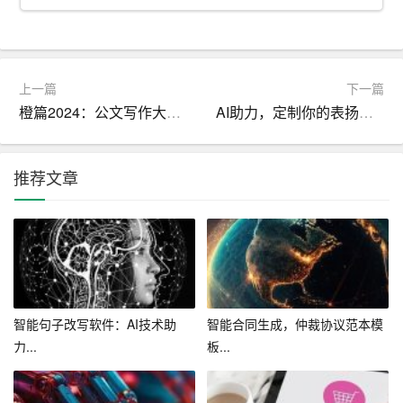
4. 加强文艺队伍建设，培养一支具备专业水平的文艺团
队。选拔和培养文艺骨干，开展针对性培训，提高团队整
体实力。
上一篇
下一篇
橙篇2024：公文写作大模型，专业长文一键生成
AI助力，定制你的表扬信：2024最新范文标准版
5. 举办校园文化节、迎新晚会、毕业晚会等大型文艺活
动，丰富校园文化生活。
推荐文章
6. 加强与校内其他部门的合作，共同推进校园文化建设。
包括联合举办活动、协助其他部门开展文艺相关工作等。
7. 扩大文艺部的影响力，提高工作知名度。通过线上线下
多渠道宣传文艺活动，加强与同学们的互动。
8. 完善文艺部内部管理，提高工作效率。制定工作规程、
智能句子改写软件：AI技术助
智能合同生成，仲裁协议范本模
明确岗位职责、加强团队建设。
力...
板...
四、工作措施