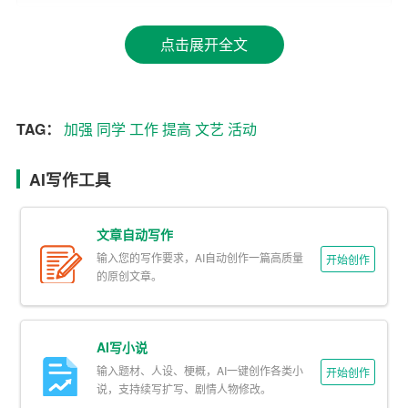
化建设。
点击展开全文
4. 提高文艺部的工作效率和影响力，树立良好的部门形
象。
TAG：
加强
同学
工作
提高
文艺
活动
三、工作要点
1. 举办各类文艺比赛，激发同学们的文艺潜能。包括歌
AI写作工具
唱、舞蹈、器乐、戏剧、朗诵等比赛，为同学们提供展示
才艺的舞台。
文章自动写作
输入您的写作要求，AI自动创作一篇高质量
2. 组织文艺演出和观摩活动，让同学们欣赏到高质量的文
开始创作
的原创文章。
艺作品。邀请专业文艺团体来校演出，组织同学们参加校
外文艺演出和比赛。
AI写小说
3. 开展文艺创作活动，鼓励同学们积极参与。举办诗歌、
输入题材、人设、梗概，AI一键创作各类小
开始创作
散文、绘画、摄影等创作比赛，编辑发行文艺刊物，展示
说，支持续写扩写、剧情人物修改。
同学们的作品。