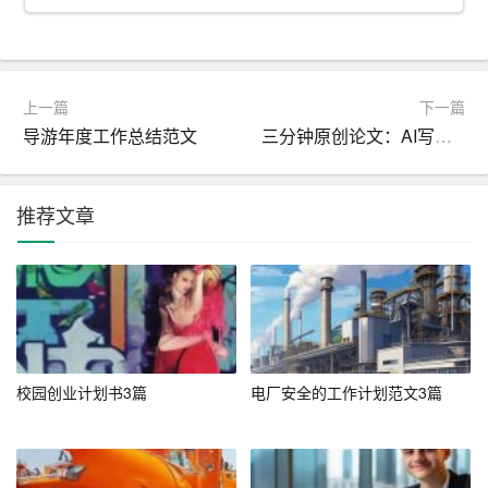
二、网申简历的撰写技巧
1. 突出关键词
上一篇
下一篇
在撰写网申简历时，要充分了解目标企业的招聘需求，有
导游年度工作总结范文
三分钟原创论文：AI写作革新学术领域
针对性地设置关键词。这些关键词应涵盖求职者的专业技
能、工作经历、教育背景等方面。通过突出关键词，提高
简历的匹配度，从而提高求职成功率。
推荐文章
2. 简洁明了
与Word简历相比，网申简历更注重简洁明了。在有限的篇
幅内，求职者要尽量用简洁的文字描述自己的经历和技
能。避免使用冗长的句子和复杂的表达，以免给招聘人员
校园创业计划书3篇
电厂安全的工作计划范文3篇
带来阅读困难。
3. 结构清晰