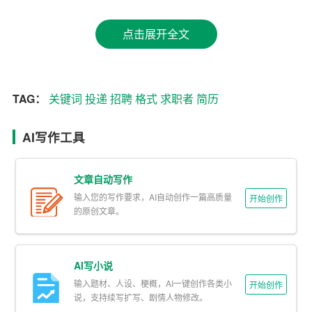
以表格形式呈现，包括基本信息、求职意向、工作经历、
点击展开全文
教育背景等模块。
2. 内容上的区别
Word简历在内容上注重详尽、全面地展示求职者的个人信
TAG：
关键词
投递
招聘
格式
求职者
简历
息和经历，而网申简历则更注重
关键词
的设置和匹配度。
企业在筛选简历时，通常会通过关键词搜索筛选出符合要
AI写作工具
求的求职者。因此，网申简历在撰写过程中，关键词的设
置至关重要。
文章自动写作
输入您的写作要求，AI自动创作一篇高质量
开始创作
3. 投递方式的区别
的原创文章。
Word简历通常通过电子邮件、招聘网站等渠道投递，而网
申简历则需要求职者在招聘网站上填写相关信息，并上传
AI写小说
附件。在投递过程中，网申简历需要适应网站的
格式
要
输入题材、人设、梗概，AI一键创作各类小
开始创作
求，而Word简历则无需考虑这一问题。
说，支持续写扩写、剧情人物修改。