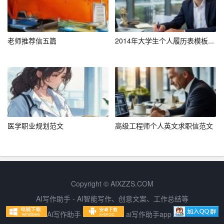
网申简历的结构应清晰明了，便于招聘人员快速浏览。可
以将简历分为基本信息、求职意向、工作经历、教育背景
等模块，每个模块用简短的文字描述，突出重点。
老师推荐信五篇
2014年大学生个人履历表模板...
4. 注意格式
在投递网申简历时，要遵循网站的格式要求。通常，招聘
网站会提供在线编辑器，求职者可以根据提示填写相关信
息。在填写过程中，要注意保持格式的一致性，避免出现
乱码、错位等问题。
医学职业规划范文
高级工程师个人英文求职信范文
三、Word简历的优化策略
1. 突出个人优势
在撰写Word简历时，要充分展示自己的个人优势。可以结
Copyright © AIXZZS.COM
合自身经历，用具体的事例和数据来证明自己的能力。同
AI写作助手 - AI智能写作、创意文案、工作总结等
时，要注意用积极的语言描述自己的性格、特长和价值
Ai写作助手
ai写作助手app
观。