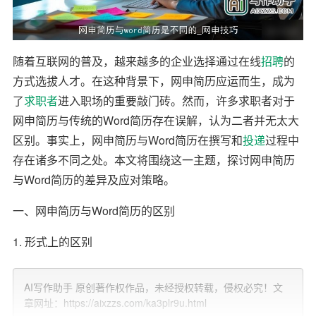
随着互联网的普及，越来越多的企业选择通过在线
招聘
的
方式选拔人才。在这种背景下，网申简历应运而生，成为
了
求职者
进入职场的重要敲门砖。然而，许多求职者对于
网申简历与传统的Word简历存在误解，认为二者并无太大
区别。事实上，网申简历与Word简历在撰写和
投递
过程中
存在诸多不同之处。本文将围绕这一主题，探讨网申简历
与Word简历的差异及应对策略。
一、网申简历与Word简历的区别
1. 形式上的区别
Word简历是以文字为主要载体的传统简历，通常包括个人
AI写作助手 原创著作权作品，未经授权转载，侵权必究！文
信息、教育背景、工作经历、项目经验、技能证书等部
章网址：https://aixzzs.com/ka3plr9u.html
分。而网申简历则是一种适应在线招聘需求的简历，通常