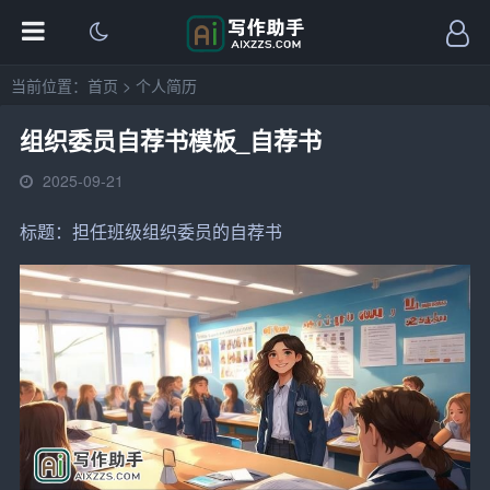
当前位置：
首页
>
个人简历
组织委员自荐书模板_自荐书
2025-09-21
标题：担任
班级
组织
委员
的自荐书