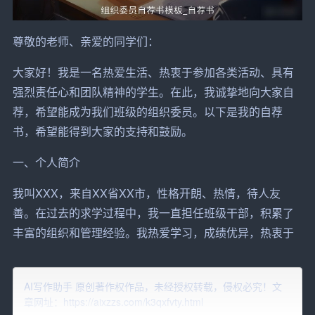
尊敬的老师、亲爱的
同学
们：
大家
好！我是一名热爱生活、热衷于参加各类
活动
、具有
强烈责任心和团队精神的学生。在此，我诚挚地向大家自
荐，希望能成为我们班级的组织委员。以下是我的自荐
书，希望能得到大家的支持和鼓励。
一、个人简介
我叫XXX，来自XX省XX市，性格开朗、热情，待人友
善。在过去的求学过程中，我一直担任班级干部，积累了
丰富的组织和管理经验。我热爱学习，成绩优异，热衷于
参加各类课外活动，锻炼自己的综合素质。我相信，担任
组织委员，能够为班级的和谐发展和同学们的全面发展贡
AI写作助手 原创著作权作品，未经授权转载，侵权必究！文
献自己的一份力量。
章网址：https://aixzzs.com/k3qxfvty.html