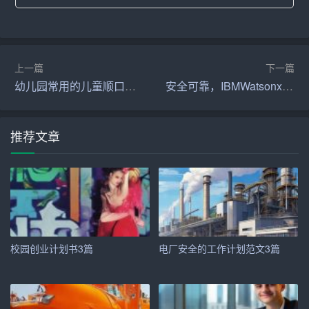
4. 热爱生活，热衷于参加各类活动。我认为，大学生活不
仅要有学术上的追求，还要有丰富多彩的课外活动。担任
组织委员，我将充分发挥自己的优势，为同学们策划和组
上一篇
下一篇
织各类有趣的活动，丰富大家的校园生活。
幼儿园常用的儿童顺口溜_顺口溜
安全可靠，IBMWatsonx Assistant守护您的数据安全
三、工作计划
1. 深入了解同学们的需求，制定合理的活动计划。我将与
推荐文章
同学们保持密切沟通，了解他们的兴趣和需求，有针对性
地策划和组织活动。
2. 加强班级凝聚力，营造良好的班级氛围。通过组织各类
活动，增进同学们之间的了解和友谊，提高班级的凝聚
力。
校园创业计划书3篇
电厂安全的工作计划范文3篇
3. 提高同学们的综合素质，促进全面发展。我将邀请专业
人士进行讲座，组织同学们参加各类竞赛和实践活动，提
高大家的综合素质。