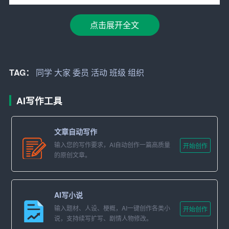
二、自荐理由
点击展开全文
1. 具备较强的组织协调能力。在初中和高中阶段，我曾担
任过学习委员、体育委员等职务，负责组织各类班级活
动。在这些活动中，我充分发挥自己的组织协调能力，使
活动取得圆满成功。我相信，在大学阶段，我能够更好地
TAG：
同学
大家
委员
活动
班级
组织
发挥这一优势，为班级服务。
AI写作工具
2. 具有强烈的责任心。我认为，担任班级干部是一种荣
誉，更是一种责任。作为一名组织委员，我将认真履行职
文章自动写作
责，为同学们提供良好的学习和生活环境。我会把班级的
输入您的写作要求，AI自动创作一篇高质量
开始创作
事情当作自己的事情，全心全意为同学们服务。
的原创文章。
3. 具有良好的团队协作精神。我深知，一个优秀的班级需
要全体同学的共同努力。在担任组织委员的过程中，我会
AI写小说
充分发挥团队协作精神，与同学们一起为班级的和谐发展
输入题材、人设、梗概，AI一键创作各类小
开始创作
贡献力量。
说，支持续写扩写、剧情人物修改。