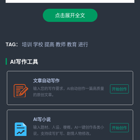
规律，提高教师的教育教学能力。
点击展开全文
3. 学科知识：加强学科专业知识培训，提高教师的学科素
养。
TAG：
培训
学校
提高
教师
教育
进行
4. 教育技术：加强教育技术培训，提高教师运用现代教育
技术的能力。
AI写作工具
5. 班主任工作：加强班主任工作培训，提高班主任的管理
水平和育人能力。
文章自动写作
输入您的写作要求，AI自动创作一篇高质量
6. 师德师风：加强师德师风建设，提高教师的职业道德水
开始创作
的原创文章。
平。
四、培训方式
AI写小说
1. 专题讲座：邀请专家
进行
专题讲座，对教师进行教育教
输入题材、人设、梗概，AI一键创作各类小
开始创作
说，支持续写扩写、剧情人物修改。
学理念、教育教学方法、学科知识等方面的培训。