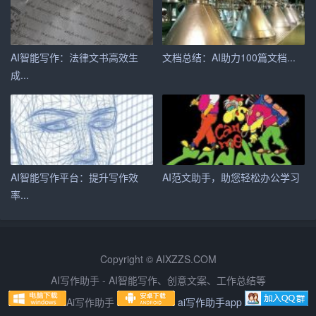
六、培训组织与管理
1. 学校成立校本培训领导小组，负责校本培训的总体规
AI智能写作：法律文书高效生
文档总结：AI助力100篇文档...
划、组织实施和监督管理。
成...
2. 学校教务处负责校本培训的具体组织实施工作，确保培
训活动的顺利进行。
3. 各部门、各年级组要积极配合，确保教师按时参加培
训。
AI智能写作平台：提升写作效
AI范文助手，助您轻松办公学习
率...
4. 学校对参加校本培训的教师给予适当的经济补贴。
5. 学校对校本培训学习成绩优秀的教师给予表彰和奖励。
Copyright © AIXZZS.COM
七、总结与反馈
AI写作助手 - AI智能写作、创意文案、工作总结等
1. 每次培训结束后，教务处要及时对培训情况进行总结，
Ai写作助手
ai写作助手app
为下次培训提供参考。