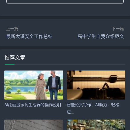
2. 案例分析：组织教师进行教育教学案例分析，提高教师
的教育教学能力。
3. 教学观摩：组织教师进行教学观摩，学习优秀教育教学
上一篇
下一篇
最新大班安全工作总结
高中学生自我介绍范文
经验。
4. 网络学习：鼓励教师利用网络资源进行自主学习，提高
推荐文章
自身素质。
5. 校本教研：开展校本教研活动，促进教师之间的交流与
合作。
6. 师徒结对：实行师徒结对制度，发挥经验丰富的教师对
年轻教师的传帮带作用。
AI绘画提示词生成器的操作说明
智能论文写作：AI助力，轻松
应...
五、培训时间
本学期校本培训时间为每周五下午，每次培训2小时。