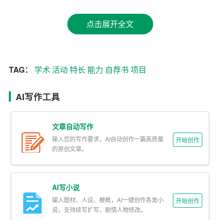
我出生在XX年XX月，来自XX省XX市，现就读于XX大学X
X学院XX专业，是一名XX年级的学生。在过去的学习生活
点击展开全文
中，我始终以勤奋刻苦、严谨治学为座右铭，努力提升自
己的综合素质。
TAG：
学术
活动
特长
能力
自荐书
项目
2.
学术
成绩
在学术方面，我始终名列前茅。大学期间，我的平均绩点
AI写作工具
为XX，位列班级前XX名。在课程学习中，我积极参加课堂
讨论，认真完成作业，取得了优秀的成绩。此外，我还参
文章自动写作
加了XX竞赛，获得了XX奖项。
输入您的写作要求，AI自动创作一篇高质量
开始创作
的原创文章。
二、个人能力与
特长
1.组织协调能力
AI写小说
在校园生活中，我积极参与各类活动，担任过XX社团的XX
输入题材、人设、梗概，AI一键创作各类小
开始创作
说，支持续写扩写、剧情人物修改。
职务，负责组织策划XX活动。在这个过程中，我锻炼了自