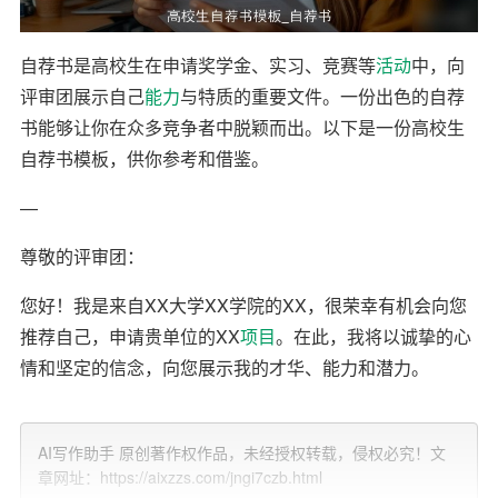
自荐书是高校生在申请奖学金、实习、竞赛等
活动
中，向
评审团展示自己
能力
与特质的重要文件。一份出色的自荐
书能够让你在众多竞争者中脱颖而出。以下是一份高校生
自荐书模板，供你参考和借鉴。
—
尊敬的评审团：
您好！我是来自XX大学XX学院的XX，很荣幸有机会向您
推荐自己，申请贵单位的XX
项目
。在此，我将以诚挚的心
情和坚定的信念，向您展示我的才华、能力和潜力。
一、个人简介
AI写作助手 原创著作权作品，未经授权转载，侵权必究！文
1.基本信息
章网址：https://aixzzs.com/jngi7czb.html