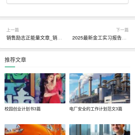
己的组织协调能力，学会了如何与人沟通、协作，确保活
动的顺利进行。
2.实践能力
上一篇
下一篇
销售励志正能量文章_销售正能量激励人的美文_励志文章
2025最新金工实习报告总结
我热衷于参加实践活动，曾在XX公司实习，担任XX职位。
实习期间，我充分发挥自己的专业特长，为公司解决了XX
问题，得到了领导和同事的一致好评。
推荐文章
3.团队协作能力
在团队合作中，我善于倾听他人意见，尊重团队成员，充
分发挥每个人的特长。在项目实施过程中，我能够迅速融
入团队，与成员共同完成任务。
校园创业计划书3篇
电厂安全的工作计划范文3篇
4.创新精神
我具备较强的创新精神，善于发现问题和解决问题。在学
术研究方面，我参与了XX项目，提出了XX创新点，为项目