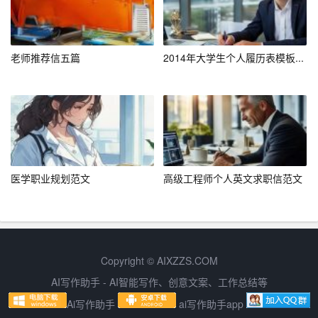
的研究工作做出了贡献。
三、个人发展规划
老师推荐信五篇
2014年大学生个人履历表模板...
1.学术追求
在未来的学术道路上，我将继续努力，争取在XX领域取得
更高的成就。我计划攻读硕士、博士学位，深入研究XX问
题，为我国XX事业做出贡献。
医学职业规划范文
高级工程师个人英文求职信范文
2.职业规划
在职业方面，我希望建立在专业基础上的实践能力，从事X
X行业。在工作中，我将不断学习、进步，争取成为行业内
的佼佼者。
Copyright © AIXZZS.COM
AI写作助手 - AI智能写作、创意文案、工作总结等
四、结语
Ai写作助手
ai写作助手app
最后，请允许我再次表达对贵单位XX项目的热忱。我相