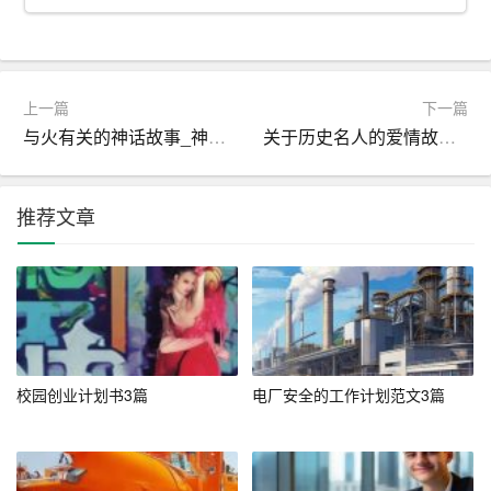
预计项目上线后，第一年实现盈利，第二年实现规模化盈
利，第三年市场份额达到10%。
上一篇
下一篇
二、
新能源
创业计划书
与火有关的神话故事_神话故事
关于历史名人的爱情故事_历史故事
1. 项目简介
推荐文章
本项目是一家专注于新能源汽车动力电池
研发
、生产、销
售的高科技企业。公司采用国际先进技术，致力于为新能
源汽车提供高性能、安全可靠的电池产品。
2. 市场分析
随着全球环保意识的提高，新能源汽车市场迅速崛起。我
校园创业计划书3篇
电厂安全的工作计划范文3篇
国政府也大力支持新能源汽车产业发展，预计未来几年，
新能源汽车市场将保持高速增长。本项目旨在抓住这一市
场机遇，为新能源汽车产业提供优质的动力电池。