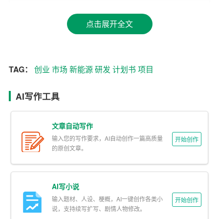
2.
市场
分析
点击展开全文
随着互联网的普及，在线教育市场逐渐壮大。根据统计数
据显示，我国在线教育市场规模逐年增长，预计未来几年
将继续保持高速发展。本项目旨在抓住这一市场机遇，为
广大用户提供优质的教育资源。
TAG：
创业
市场
新能源
研发
计划书
项目
3. 营销策略
AI写作工具
（1）品牌推广：通过线上线下渠道，扩大品牌知名度，树
立品牌形象。
文章自动写作
输入您的写作要求，AI自动创作一篇高质量
开始创作
（2）合作伙伴：与知名教育机构、学校建立合作关系，共
的原创文章。
同推广项目。
（3）优惠政策：针对不同用户群体，推出优惠政策，提高
AI写小说
用户粘性。
输入题材、人设、梗概，AI一键创作各类小
开始创作
说，支持续写扩写、剧情人物修改。
4. 财务预测