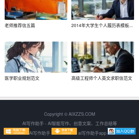
3. 营销策略
（1）技术研发：持续投入研发，提高产品竞争力。
老师推荐信五篇
2014年大学生个人履历表模板...
（2）合作伙伴：与新能源汽车企业建立战略合作关系，共
同开拓市场。
（3）品牌推广：通过线上线下渠道，扩大品牌知名度。
4. 财务预测
医学职业规划范文
高级工程师个人英文求职信范文
预计项目投产后，第一年实现盈利，第二年实现规模化盈
利，第三年市场份额达到5%。
三、物联网创业计划书
Copyright © AIXZZS.COM
1. 项目简介
AI写作助手 - AI智能写作、创意文案、工作总结等
Ai写作助手
ai写作助手app
本项目是一家专注于物联网技术研发、应用解决方案提供