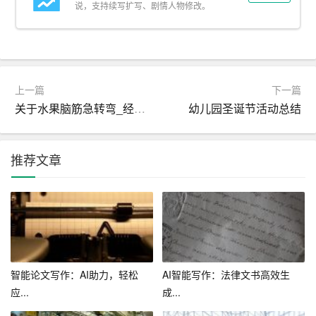
本身。
说，支持续写扩写、剧情人物修改。
2. 客观公正
AI写作助手不受个人情感、立场等因素影响，能够客观、
公正地评价文章质量，为创作者提供真实的反馈。
上一篇
下一篇
关于水果脑筋急转弯_经典脑筋急转弯
幼儿园圣诞节活动总结
3. 持续学习
AI写作助手具有持续学习的能力，可以不断优化自己的算
推荐文章
法和知识体系，为创作者提供更优质的服务。
三、从新手到高手：如何利用AI写作助手成长
1. 基础阶段：学习写作技巧
对于写作新手来说，首先要掌握基本的写作技巧。AI写作
智能论文写作：AI助力，轻松
AI智能写作：法律文书高效生
助手可以提供丰富的写作教程、案例等资源，帮助新手快
应...
成...
速入门。在此阶段，创作者可以跟随AI助手，逐步提升自