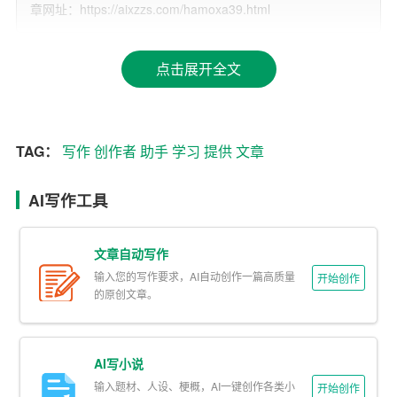
章网址：https://aixzzs.com/hamoxa39.html
AI写作助手拥有庞大的数据库和丰富的知识体系，可以为
创作者提供各种创意素材、案例、观点等，激发创作灵
点击展开全文
感。在写作过程中，创作者可以随时调用AI助手，获取灵
感来源，使文章更具创意和深度。
3. 提升写作水平
TAG：
写作
创作者
助手
学习
提供
文章
AI写作助手可以针对创作者的写作风格、用词习惯等进行
AI写作工具
分析，提供个性化的写作建议。通过不断
学习
和实践，创
作者可以逐渐提升自己的写作水平，形成独特的风格。
文章自动写作
二、AI写作助手的优势
输入您的写作要求，AI自动创作一篇高质量
开始创作
的原创文章。
1. 省时省力
AI写作助手可以自动完成许多繁琐的写作任务，如整理资
AI写小说
料、校对语法、排版等，让创作者将更多精力投入到创作
输入题材、人设、梗概，AI一键创作各类小
开始创作