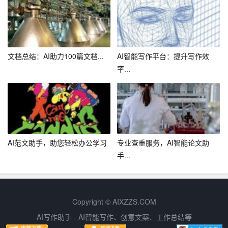
己的写作水平。
2. 进阶阶段：发挥创意
在掌握基础写作技巧后，创作者可以尝试发挥自己的创
文档总结：AI助力100篇文档...
AI智能写作平台：提升写作效
意，进行创新性写作。AI写作助手可以提供各种创意素
率...
材、观点等，帮助创作者突破思维局限，实现文章的个性
化表达。
3. 高级阶段：形成独特风格
在写作过程中，创作者应不断总结经验，形成自己的独特
AI范文助手，助您轻松办公学习
专业查重服务，AI智能论文助
风格。AI写作助手可以分析创作者的写作风格，提供有针
手...
对性的建议，帮助创作者逐步形成个性化的写作风格。
4. 持续成长：不断学习
Copyright © AIXZZS.COM
写作是一项持续性的工作，创作者应保持学习的心态，不
AI写作助手 - AI智能写作、创意文案、工作总结等
断提升自己的写作水平。AI写作助手可以陪伴创作者度过