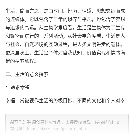
生活，简而言之，是由时间、经历、情感、思想交织而成
的连续体。它既包含了日常的琐碎与平凡，也包含了梦想
与追求的高远。从生物学角度看，生活是生物体为了生存
和繁衍而进行的一系列活动；从社会学角度看，生活是人
与社会、自然环境的互动过程，是人类文明进步的载体。
更深层次上，生活是个体对自我认知、价值实现和情感满
足的探索旅程。
二、生活的意义探索
1. 追求幸福
幸福，常被视作生活的终极目标。不同的文化和个人对幸
福的理解各不相同，但普遍认同的是，幸福来源于内心的
平和、健康的人际关系、
个人成长
以及实现自我价值。通
AI写作助手 原创著作权作品，未经授权转载，侵权必究！文
过努力工作获得成就感、与家人朋友共享温馨时光、追求
章网址：https://aixzzs.com/gznacxlt.html
个人兴趣与爱好，都是通往幸福之路。然而，幸福并非总