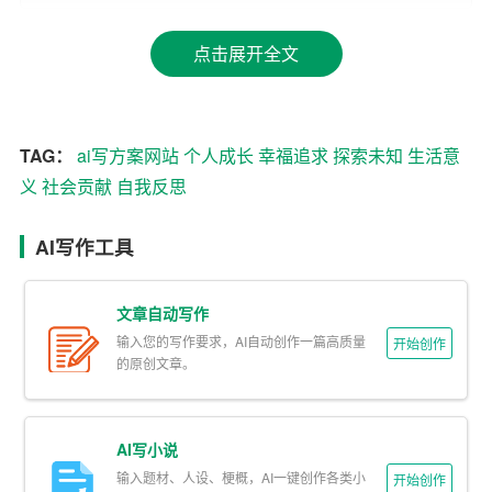
能轻易获得，它需要我们不断审视内心，调整心态，学会
点击展开全文
在挫折中汲取力量，在顺境中保持谦逊。
2. 成长与学习
TAG：
ai写方案网站
个人成长
幸福追求
探索未知
生活意
生活是一个不断学习和成长的过程。从牙牙学语到独立思
义
社会贡献
自我反思
考，从青涩少年到成熟大人，每个人都在不断积累知识，
提升技能，面对挑战。这种成长不仅限于外在的技能获
AI写作工具
得，更重要的是内心的成熟与深化学会宽容、理解、爱与
被爱。生活中的每一次经历，无论好坏，都是宝贵的教
训，促使我们更加坚韧、智慧。
文章自动写作
输入您的写作要求，AI自动创作一篇高质量
开始创作
3. 贡献与传承
的原创文章。
生活的意义还体现在对社会的贡献和文化的传承上。无论
是科学家推动科技进步，艺术家创造美的享受，还是普通
AI写小说
人在日常工作中默默奉献，每个人的存在都对世界有所影
输入题材、人设、梗概，AI一键创作各类小
开始创作