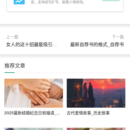
响。通过教育子女、传承文化、参与公益活动等，我们都
说，支持续写扩写、剧情人物修改。
在以自己的方式延续人类的文明火种，让这个世界因我们
的存在而有所不同。
4.
探索未知
上一篇
下一篇
人类对未知的好奇心和探索欲是驱动生活前进的动力之
女人的这十招最能吸引男人_爱情短信
最新自荐书的格式_自荐书
一。从宇宙星辰到微观粒子，从历史的尘埃到未来的憧
憬，我们渴望了解世界的奥秘，渴望突破自我限制。这种
推荐文章
探索不仅拓宽了人类的认知边界，也丰富了我们的生活体
验，让我们在未知中发现惊喜，在挑战中体验成长的乐
趣。
三、寻找个人生活的意义
在宏大的
生活意义
探讨之外，每个人都需要找到属于自己
2025最新结婚纪念日祝福语_...
古代爱情故事_历史故事
的生活意义。这可能需要长时间的
自我反思
和尝试。以下
是一些建议：