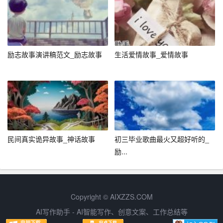
– 设定目标：明确自己想要达成的目标，无论是职业上的
成就、家庭的和睦还是个人兴趣的发展，有目标的生活更
有方向感。
励志故事演讲稿范文_励志故事
生活爱情故事_爱情故事
– 培养兴趣：兴趣是最好的老师，它能激发我们的创造
力，带来乐趣和满足感。
– 自我接纳：认识并接受自己的不完美，学会与自己的情
绪和平共处，是提高生活质量的关键。
– 感恩与分享：对生活中的美好保持感激之心，同时乐于
民间真实诡异故事_神话故事
初三毕业歌曲最火又超好听的_
与他人分享自己的知识和资源，这种正面的能量循环能增
励...
强生活的幸福感。
– 持续学习：世界在不断变化，保持学习的热情，让自己
Copyright © AIXZZS.COM
适应这个快速变化的时代，也是寻找生活意义的重要途
AI写作助手 - AI智能写作、创意文案、工作总结等
径。