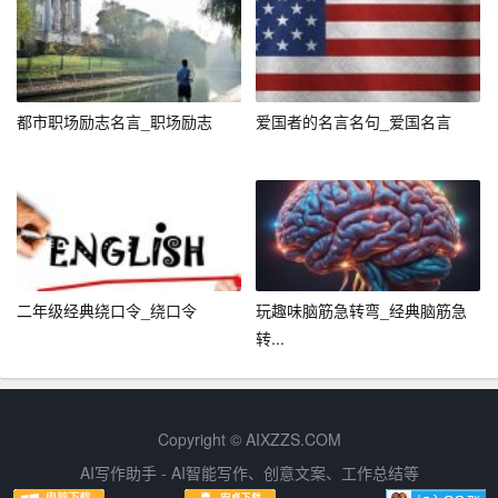
中文： “瑞雪兆丰年。”
英文： “A good snow indicates a good harvest.”
解析： 这句话通过观察自然现象预测未来收成的好坏，反
都市职场励志名言_职场励志
爱国者的名言名句_爱国名言
映了中国古代农业社会对自然的敬畏和依赖。
七、关于智慧的谚语
中文： “智者千虑，必有一失；愚者千虑，必有一得。”
英文： “Even the wisest man may have a misjudgment am
二年级经典绕口令_绕口令
玩趣味脑筋急转弯_经典脑筋急
ong a thousand thoughts, and even the foolish man may h
转...
ave a correct judgment among a thousand thoughts.”
解析： 这句话强调了智慧并非万能，每个人都有可能犯错
或做出错误的判断，同时也指出每个人都有可能在某一方
Copyright © AIXZZS.COM
面展现出智慧。
AI写作助手 - AI智能写作、创意文案、工作总结等