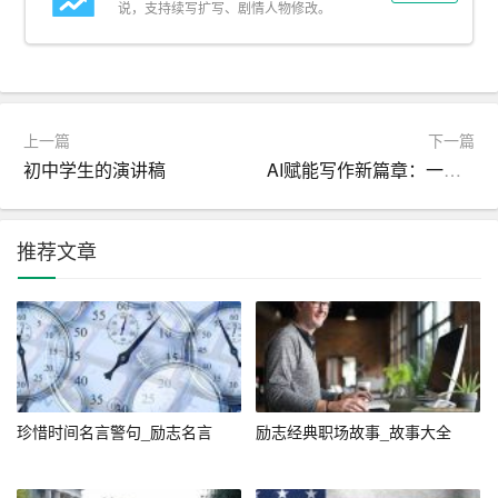
ks, and in the vast sea of learning, diligence is the boat tha
说，支持续写扩写、剧情人物修改。
t crosses.”
解析： 这句话用生动的比喻说明了学习需要勤奋和刻苦，
如同攀登书山、横渡学海一般艰难，但唯有如此方能有所
上一篇
下一篇
成就。
初中学生的演讲稿
AI赋能写作新篇章：一键生成工作总结
五、关于道德的谚语
推荐文章
中文： “人非圣贤，孰能无过？过而能改，善莫大焉。”
英文： “No one is perfect; who can be free from error? It is
good to correct one’s mistakes.”
解析： 这句话教导人们要正视自己的错误，勇于改正，认
为能够改正错误是最大的善行。
珍惜时间名言警句_励志名言
励志经典职场故事_故事大全
六、关于自然的谚语