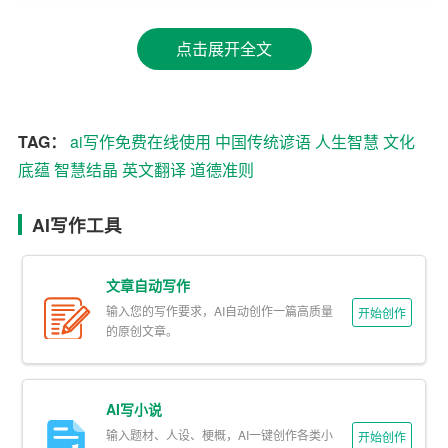
有经历过重重困难并克服它们的人，才能真正成为出类拔
萃的人。
点击展开全文
三、关于友情的谚语
中文： “千里送鹅毛，礼轻情意重。”
TAG：
ai写作免费在线使用
中国传统谚语
人生智慧
文化
英文： “A thousand li to send a goose feather, the gift is lig
底蕴
智慧结晶
英文翻译
道德准则
ht but the sentiment is deep.”
AI写作工具
解析： 这句话表达了礼物的价值不在于其物质本身，而在
于送礼人的心意和情谊。在现代社会，这样的观念依然具
文章自动写作
有深远的意义。
输入您的写作要求，AI自动创作一篇高质量
开始创作
的原创文章。
四、关于学习的谚语
中文： “书山有路勤为径，学海无涯苦作舟。”
AI写小说
英文： “There is a path of diligence in the mountain of boo
输入题材、人设、梗概，AI一键创作各类小
开始创作