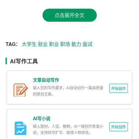
二、职业规划
点击展开全文
1. 学业规划：合理安排学习计划，提高自己的专业素养，
为未来就业奠定基础。
TAG：
大学生
就业
职业
职场
能力
面试
2. 技能提升：学习各类实用技能，如沟通
能力
、团队协作
能力、时间管理能力等，提高自己的竞争力。
AI写作工具
3. 社会实践：积极参加各类社会实践活动，锻炼自己的综
合素质，扩大人脉资源。
文章自动写作
输入您的写作要求，AI自动创作一篇高质量
三、求职技巧
开始创作
的原创文章。
1. 简历制作：制作一份简洁、明了、具有针对性的简历，
突出自己的优势和特长。
AI写小说
2.
面试
准备：熟悉面试流程和常见面试问题，进行模拟面
输入题材、人设、梗概，AI一键创作各类小
开始创作
说，支持续写扩写、剧情人物修改。
试，提高自己的应对能力。