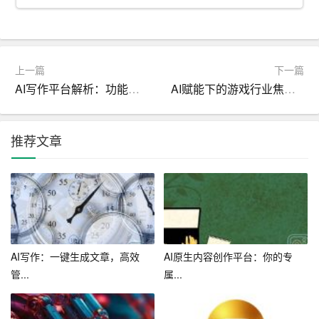
3. 求职渠道：利用校园招聘、网络招聘、社会实践等途
径，广泛寻找就业信息。
四、持续发展
上一篇
下一篇
AI写作平台解析：功能与优势全解析，2024年智能写作新趋势
AI赋能下的游戏行业焦虑与机遇：2024年市场分析与应对策略
1.
职场
适应：进入职场后，尽快适应工作环境，建立良好
的人际关系。
推荐文章
2. 职业规划调整：根据职场实际情况，适时调整自己的职
业规划。
3. 终身学习：在工作中不断学习新知识、新技能，提升自
己的职业素养。
结语：大学生就业计划书的制定对于大学生来说具有重要
AI写作：一键生成文章，高效
AI原生内容创作平台：你的专
管...
属...
意义，它可以帮助我们更好地规划未来，实现顺利就业。
希望本文提供的2024年大学生就业计划书范文能对大家有
所启发，祝愿各位同学在未来的职场道路上越走越远，实