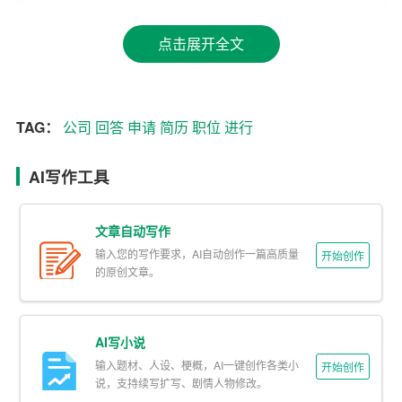
2. 准备相关材料
点击展开全文
网申通常需要上传
简历
、成绩单、证书等材料。提前准备
好这些材料，并确保它们的格式和内容符合要求。例如，
简历应简洁明了，突出重点；成绩单和证书应清晰扫描或
拍照。
TAG：
公司
回答
申请
简历
职位
进行
二、填写网申表格的注意事项
AI写作工具
1. 基本信息准确无误
文章自动写作
姓名、联系方式、教育背景等基本信息是网申表格中最基
输入您的写作要求，AI自动创作一篇高质量
开始创作
础的部分，但也最容易出错。务必反复核对，确保信息准
的原创文章。
确无误。
2. 细节决定成败
AI写小说
输入题材、人设、梗概，AI一键创作各类小
开始创作
在填写工作经验、项目经历等部分时，细节至关重要。不
说，支持续写扩写、剧情人物修改。
仅要描述清楚你在每个职位上的职责，还要突出你的成就