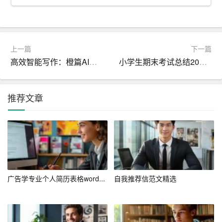
和贡献。使用具体的数据和案例，使描述更具说服力。
3. 语言表达要专业
上一篇
下一篇
无论是中文还是英文网申，语言表达都要力求专业。避免
高效智能写作：橙篇AI免费不限次数试用
小学生期末考试总结200字
使用口语化、模糊不清的表达，尽量使用行业术语和专业
词汇。
推荐文章
三、开放性问题的应对策略
1. 理解问题的核心
开放性问题通常是考察求职者的综合素质和思维能力。在
回答
之前，首先要理解问题的核心，明确考察点是什么。
广告学专业个人简历表格word...
自我推荐信范文精选
2. 结构化回答
采用“总-分-总”的结构进行回答，先简要概述你的观点，然
后详细展开论述，最后进行总结。这样可以使回答条理清