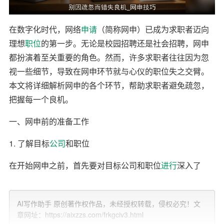
在数字化时代，网络
申请
（简称网申）已成为求职者迈向
理想
职位
的第一步。无论是校园招聘还是社会招聘，网申
都扮演着至关重要的角色。然而，许多求职者往往因为忽
视一些细节，导致在网申环节就与心仪的职位失之交臂。
本文将详细解析网申的各个环节，帮助求职者避免疏忽，
把握每一个良机。
一、网申前的准备工作
1. 了解目标
公司
和职位
在开始网申之前，首先要对目标公司和职位
进行
深入了
解。这不仅有助于在申请时更有针对性，还能在面试环节
展现出你的诚意和专业度。了解的内容包括公司文化、业
AI写作助手 原创著作权作品，未经授权转载，侵权必究！文
务范围、职位要求等。
章网址：https://aixzzs.com/frkgciv3.html