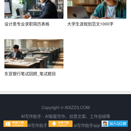
晰，逻辑严密。
3. 结合自身经历
设计类专业求职简历表格
大学生涯规划范文1000字
在回答开放性问题时，尽量结合自身的经历和感受，使回
答更具真实性和感染力。例如，可以讲述一个你在团队合
作中解决问题的具体案例。
四、网申提交后的跟进
东亚银行笔试回顾_笔试题目
1. 确认提交成功
在点击“提交”按钮后，务必确认申请已成功提交。有些系统
可能会出现延迟或故障，导致申请未能成功上传。
Copyright © AIXZZS.COM
2. 记录申请信息
AI写作助手 - AI智能写作、创意文案、工作总结等
将申请的公司、职位、提交时间等信息记录下来，以便后
Ai写作助手
ai写作助手app
续跟进。同时，也可以根据这些信息调整后续的求职策