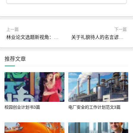
四、吸引投资者和融资支持
融资是初创企业面临的一大难题。一份优秀的商业计划书
上一篇
下一篇
能够向投资者展示企业的潜力和可行性，增加投资者的信
林业论文选题新视角：AI原创题目探索
关于礼貌待人的名言谚语_谚语大全
心。商业计划书中详细的企业介绍、市场分析、财务预测
等内容，能够让投资者全面了解企业的经营状况和发展前
景，从而提高融资成功的概率。可以说，商业计划书是初
推荐文章
创企业获取外部资金支持的重要工具。
五、识别和应对
风险
创业过程中不可避免地会遇到各种风险。商业计划书通过
对市场、技术、财务等方面的全面分析，可以帮助创业者
识别潜在的风险因素，并制定相应的应对措施。这不仅有
校园创业计划书3篇
电厂安全的工作计划范文3篇
助于企业在风险来临时从容应对，还能在一定程度上降低
风险发生的概率。没有对风险的充分认识和准备，企业在
面对突发情况时往往会措手不及。