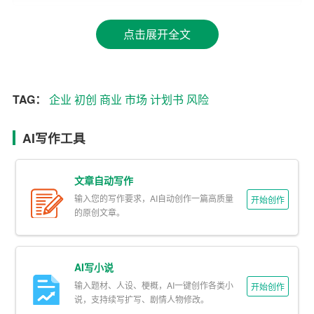
二、全面分析市场和竞争环境
点击展开全文
商业计划书需要对市场进行深入的分析，包括市场规模、
目标客户、竞争对手等。通过市场调研，创业者可以了解
市场需求和潜在机会，从而制定出更具针对性的产品和服
TAG：
企业
初创
商业
市场
计划书
风险
务。同时，对竞争对手的分析可以帮助企业找到自身的差
异化优势，制定出有效的竞争策略。没有对市场和竞争环
AI写作工具
境的全面了解，企业很难在激烈的市场竞争中立足。
三、优化资源配置和财务管理
文章自动写作
输入您的写作要求，AI自动创作一篇高质量
开始创作
初创企业在资源有限的情况下，如何合理配置资源是至关
的原创文章。
重要的。商业计划书通过对企业运营各个环节的详细规
划，可以帮助创业者合理分配人力、物力和财力资源，避
免资源浪费。此外，商业计划书中还包括财务计划，如资
AI写小说
金需求、收入预测、成本控制等，这有助于企业进行科学
输入题材、人设、梗概，AI一键创作各类小
开始创作
说，支持续写扩写、剧情人物修改。
的财务管理，确保资金链的稳定。