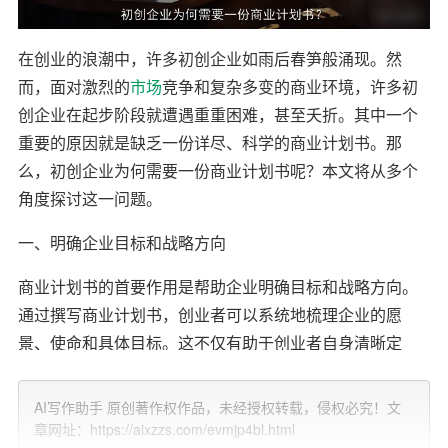
在创业的浪潮中，许多初创企业如雨后春笋般涌现。然
而，面对激烈的
市场
竞争和复杂多变的商业环境，许多初
创企业在起步阶段就遭遇重重困难，甚至夭折。其中一个
重要的原因就是缺乏一份详尽、科学的商业计划书。那
么，初创企业为何需要一份商业计划书呢？本文将从多个
角度探讨这一问题。
一、明确企业目标和战略方向
商业计划书的首要作用是帮助企业明确目标和战略方向。
通过撰写商业计划书，创业者可以系统地梳理企业的愿
景、使命和具体目标。这不仅有助于创业者自身清晰定
位，还能为团队成员提供一个共同奋斗的方向。一个明确
的目标和战略方向是企业成功的基础，能够有效避免企业
AI写作助手 原创著作权作品，未经授权转载，侵权必究！文
在发展过程中迷失方向。
章网址：https://aixzzs.com/evmjp4bl.html