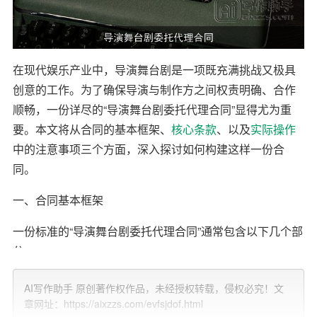
在现代娱乐产业中，导演舞台剧是一项既充满挑战又极具
创意的工作。为了确保导演与制作方之间权责明确、合作
顺畅，一份详尽的“导演舞台剧委托代理合同”显得尤为重
要。本文将从合同的基本框架、
核心条款
、以及
实际操作
中的注意事项三个方面，深入探讨如何构建这样一份合
同。
一、合同基本框架
一份标准的“导演舞台剧委托代理合同”通常包含以下几个部
分：
1. 封面：明确合同名称、双方名称、签订日期等基本信
AI写作助手 原创著作权作品，未经授权转载，侵权必究！文
息。
章网址：https://aixzzs.com/evfsjdof.html