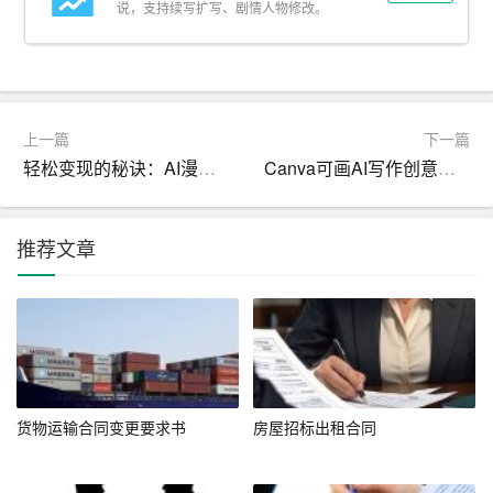
8. 争议解决：选择适用的法律、仲裁机构或诉讼地点，以
说，支持续写扩写、剧情人物修改。
及争议解决程序。
9. 合同变更与解除：说明合同修改或终止的条件和程序。
10. 附件：包括但不限于剧本大纲、预算明细、时间表等补
上一篇
下一篇
充材料。
轻松变现的秘诀：AI漫画小说推文制作与变现全攻略
Canva可画AI写作创意文案一键生成
二、核心条款解析
推荐文章
– 委托范围：需清晰界定导演的工作范围，避免模糊表述
导致后续争议。例如，是否包括剧本改编、演员选拔、舞
台设计等。
– 创作自由与指导权：尊重导演的创意自主权，同时明确
其需在合同规定的框架内操作，避免后期因创意分歧产生
货物运输合同变更要求书
房屋招标出租合同
矛盾。
– 费用与支付条款：应详细列出固定薪酬、绩效奖励、可