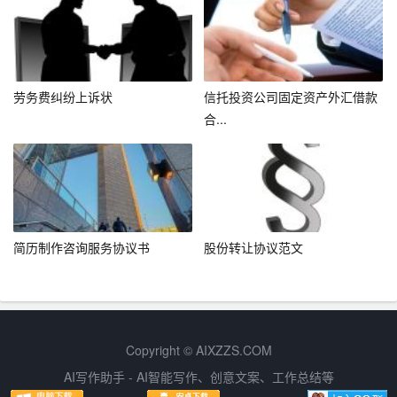
能产生的额外费用（如超时工作补偿）及其计算方式，确
保双方财务透明。
– 知识产权条款：明确舞台作品的版权归属，通常导演对
劳务费纠纷上诉状
信托投资公司固定资产外汇借款
原创部分享有署名权，而整体作品版权可能归属于委托方
合...
或双方共有，需根据具体情况协商确定。
– 违约责任：设定合理的违约金数额和赔偿范围，既要体
现合同的严肃性，也要兼顾公平原则，避免过度惩罚。
三、实际操作中的注意事项
简历制作咨询服务协议书
股份转让协议范文
1. 充分沟通：在合同签订前，双方应进行充分沟通，确保
对合同条款有清晰理解，特别是对权利与义务、费用与支
付等关键条款。
Copyright © AIXZZS.COM
2. 明确时间表：合同中应包含明确的项目时间表，包括剧
AI写作助手 - AI智能写作、创意文案、工作总结等
本完成时间、排练开始与结束时间、首演日期等，以便于