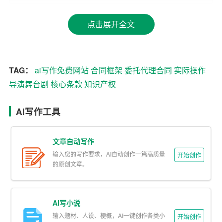
2. 前言：简述合作背景、目的及双方基本权利义务概述。
点击展开全文
3. 委托事项：详细阐述导演被委托的具体工作，包括剧本
解读、创意构思、排练指导、舞台监督等。
4. 权利与义务：明确双方在具体合作过程中的权利与义
TAG：
ai写作免费网站
合同框架
委托代理合同
实际操作
务，包括但不限于版权使用、创作自由、预算控制、演出
导演舞台剧
核心条款
知识产权
安排等。
AI写作工具
5. 费用与支付：规定导演酬劳的计算方式、支付时间、支
付方式及可能涉及的额外费用。
文章自动写作
6.
知识产权
：界定作品的知识产权归属，包括剧本修改
输入您的写作要求，AI自动创作一篇高质量
开始创作
的原创文章。
权、演出录像权等。
7. 违约责任：规定任何一方违反合同条款应承担的责任及
赔偿方式。
AI写小说
输入题材、人设、梗概，AI一键创作各类小
开始创作