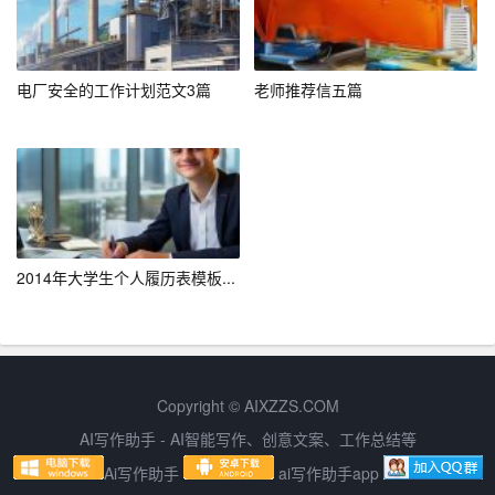
3.
提升
综合素质
网申试题中涉及到的主观题和案例分析题，主要测试求职
电厂安全的工作计划范文3篇
老师推荐信五篇
者的综合素质。以下建议有助于提升综合素质：
（1）多读书：阅读可以拓宽视野，提升思维能力。
（2）参加实践活动：通过参加实践活动，锻炼自己的沟通
能力、团队协作能力和解决问题的能力。
2014年大学生个人履历表模板...
（3）关注行业动态：了解所申请行业的最新动态，提升自
己的行业素养。
4. 保持良好的心态
Copyright © AIXZZS.COM
网申过程中，求职者可能会遇到困难。保持良好的心态，
AI写作助手 - AI智能写作、创意文案、工作总结等
相信自己，是成功的关键。以下几点建议仅供参考：
Ai写作助手
ai写作助手app
（1）遇到困难时，不要慌张，要冷静分析问题，寻找解决