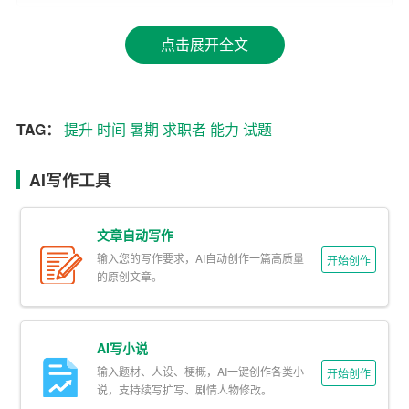
目主要测试求职者的综合素质、分析和解决问题的能力。
点击展开全文
（3）编程题：针对技术岗位的实习生，网申试题中可能会
包含编程题，以测试求职者的编程能力和技术水平。
TAG：
提升
时间
暑期
求职者
能力
试题
2. 试题特点
（1）题量较大：网申试题通常包含多个题目，要求求职者
AI写作工具
在规定
时间
内完成。
文章自动写作
（2）难度适中：试题难度不会太高，但要求求职者具备一
输入您的写作要求，AI自动创作一篇高质量
定的知识和能力。
开始创作
的原创文章。
（3）涉及面广：试题内容可能涵盖求职者所学专业、综合
素质、行业动态等方面。
AI写小说
二、网申技巧
输入题材、人设、梗概，AI一键创作各类小
开始创作
说，支持续写扩写、剧情人物修改。
1. 准备充分