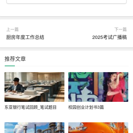
在网申前，求职者需要了解所申请公司的基本情况、招聘
要求等信息。此外，还要熟悉网申试题的类型和特点，做
好充分的准备。
上一篇
下一篇
厨房年度工作总结
2025考试广播稿
2. 提高答题速度
网申试题题量较大，求职者需要在规定时间内完成。因
推荐文章
此，提高答题速度至关重要。以下几点建议仅供参考：
（1）合理安排时间：在答题过程中，要合理分配时间，确
保每道题目都有足够的时间去思考和作答。
（2）先易后难：在答题过程中，可以先回答自己熟悉的题
目，然后再回答较难的题目。
东亚银行笔试回顾_笔试题目
校园创业计划书3篇
（3）注意审题：审题是答题的关键。求职者要仔细阅读题
目，确保理解题意，避免因为粗心大意而失分。