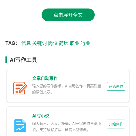
例如，如果你对技术充满热情，喜欢解决问题，那么互联
网公司的技术
岗位
可能更适合你；如果你善于沟通，喜欢
点击展开全文
与人打交道，那么产品经理或市场推广岗位可能更合适。
2.
行业
与公司研究
TAG：
信息
关键词
岗位
简历
职业
行业
在明确了自己的职业倾向后，接下来需要对目标行业和公
司进行深入研究。了解行业的发展趋势、市场需求、竞争
AI写作工具
格局，以及目标公司的企业文化、业务范围、发展前景
等。
文章自动写作
通过阅读行业报告、参加行业论坛、关注公司官网和社交
输入您的写作要求，AI自动创作一篇高质量
开始创作
的原创文章。
媒体等方式，可以获取大量有价值的信息。这不仅有助于
你选择合适的公司和岗位，还能在面试中展现出你对行业
的深刻理解。
AI写小说
输入题材、人设、梗概，AI一键创作各类小
3. 职业目标设定
开始创作
说，支持续写扩写、剧情人物修改。