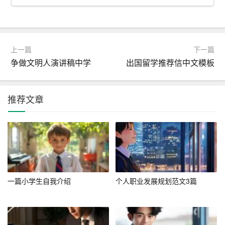
在自我认知和行业研究的基础上，设定明确的职业目标。
职业目标应具体、可行，并与个人的长期发展规划相一
致。例如，你可以设定“在未来三年内，成为一家知名互联
网公司的数据分析师”这样的目标。
上一篇
下一篇
争做文明人演讲稿中学
出国留学推荐信中文模板
设定职业目标后，将其分解为短期、中期和长期的具体行
动计划，以便更有针对性地进行求职准备。
推荐文章
二、网申技巧
1.
简历
制作
简历是网申的第一关，也是最重要的一关。一个高质量的
简历应具备以下特点：
一篇小学生自我介绍
个人职业发展规划范文3篇
– 简洁明了：简历内容应简洁明了，突出重点，避免冗长
和无关信息。
– 针对性：根据不同公司和岗位的要求，定制化修改简