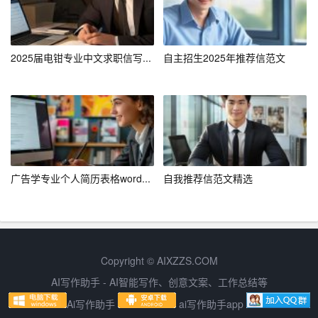
历，确保简历内容与岗位需求高度匹配。
– 量化成果：尽量用数据和具体案例来量化自己的工作成
2025届电钳专业中文求职信写...
自主招生2025年推荐信范文
果，增强说服力。
– 格式规范：使用标准的简历格式，注意排版和字体，确
保简历美观易读。
例如，如果你应聘的是技术岗位，可以在简历中详细列出
你所掌握的技术技能和相关项目经验；如果你应聘的是市
广告学专业个人简历表格word...
自我推荐信范文精选
场推广岗位，可以突出你在 previous marketing campaign
s 中的具体贡献和取得的成果。
2. 在线申请填写
Copyright © AIXZZS.COM
在填写在线申请表时，应注意以下几点：
AI写作助手 - AI智能写作、创意文案、工作总结等
– 信息准确：确保所填写的个人信息、教育背景、工作经
Ai写作助手
ai写作助手app