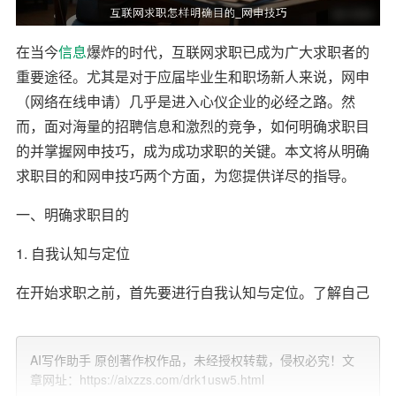
在当今
信息
爆炸的时代，互联网求职已成为广大求职者的
重要途径。尤其是对于应届毕业生和职场新人来说，网申
（网络在线申请）几乎是进入心仪企业的必经之路。然
而，面对海量的招聘信息和激烈的竞争，如何明确求职目
的并掌握网申技巧，成为成功求职的关键。本文将从明确
求职目的和网申技巧两个方面，为您提供详尽的指导。
一、明确求职目的
1. 自我认知与定位
在开始求职之前，首先要进行自我认知与定位。了解自己
的兴趣、特长、
职业
倾向以及价值观，是明确求职目的的
基础。可以通过职业测评工具、咨询职业规划师或与身边
AI写作助手 原创著作权作品，未经授权转载，侵权必究！文
有经验的人交流，帮助自己更清晰地认识自己。
章网址：https://aixzzs.com/drk1usw5.html