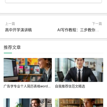
操作、外语水平、专业证书等。这些内容可以展示你的专
业素养和竞争力。
三、展示良好的职业形象
上一篇
下一篇
高中开学演讲稿
AI写作教程：三步教你快速掌握AI写作技能
1. 语言表达
在撰写应聘信时，要注意语言表达。使用规范的汉字、简
推荐文章
洁明了的句子，避免使用口语、网络语言等。同时，要保
持信件的正式和礼貌。
2. 结构清晰
一封优秀的应聘信应该结构清晰，层次分明。可以分为以
下几个部分：问候语、自我介绍、求职意愿、个人优势、
广告学专业个人简历表格word...
自我推荐信范文精选
结尾。
3. 简洁明了