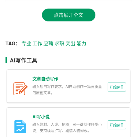
意愿。
点击展开全文
二、突出个人优势
1. 突出教育背景
TAG：
专业
工作
应聘
求职
突出
能力
在应聘信中，简要介绍自己的教育背景，包括学校、
专
业
、学历等。如果成绩优异，可以提及自己的绩点、奖学
AI写作工具
金等荣誉。
文章自动写作
2. 突出工作经验
输入您的写作要求，AI自动创作一篇高质量
开始创作
对于有一定工作经验的求职者，可以突出自己的工作经
的原创文章。
历，包括公司名称、职位、工作内容、业绩等。尽量用具
体的事例和数据来说明自己的工作成果。
AI写小说
3. 突出技能特长
输入题材、人设、梗概，AI一键创作各类小
开始创作
说，支持续写扩写、剧情人物修改。
根据自己的特长，有针对性地介绍自己的技能。如计算机