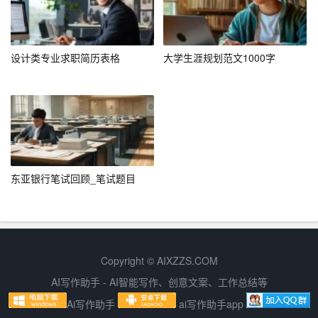
应聘信不宜过长，一般以一页纸为宜。在有限的篇幅内，
尽量简洁明了地表达自己的求职意愿和个人优势。
设计类专业求职简历表格
大学生涯规划范文1000字
四、注意事项
1. 个性化
尽量根据招聘单位的特点和职位要求，个性化地撰写应聘
信。避免使用千篇一律的模板，让招聘者感受到你的诚
意。
东亚银行笔试回顾_笔试题目
2. 诚实守信
在撰写应聘信时，要诚实守信，不要夸大或虚构自己的经
历和能力。一旦被发现，可能会影响你的求职形象。
Copyright © AIXZZS.COM
AI写作助手 - AI智能写作、创意文案、工作总结等
3. 检查修改
Ai写作助手
ai写作助手app
写完应聘信后，要仔细检查，确保没有错别字、语法错误