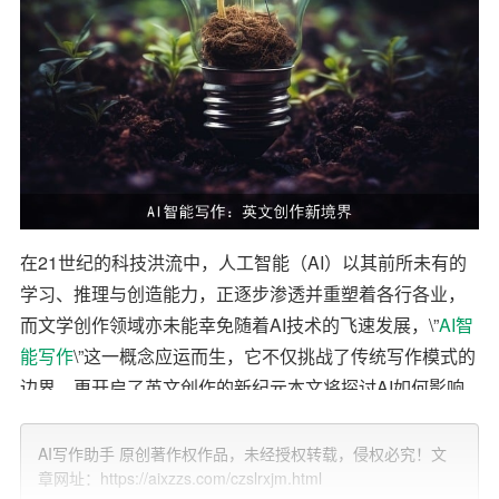
在21世纪的科技洪流中，人工智能（AI）以其前所未有的
学习、推理与创造能力，正逐步渗透并重塑着各行各业，
而文学创作领域亦未能幸免随着AI技术的飞速发展，\”
AI智
能写作
\”这一概念应运而生，它不仅挑战了传统写作模式的
边界，更开启了英文创作的新纪元本文将探讨AI如何影响
英文写作，分析其在
内容创新
、
风格模拟
、效率提升等方
面的应用，同时反思这一技术对作者身份、创造力及文学
AI写作助手 原创著作权作品，未经授权转载，侵权必究！文
章网址：https://aixzzs.com/czslrxjm.html
本质的深远意义。