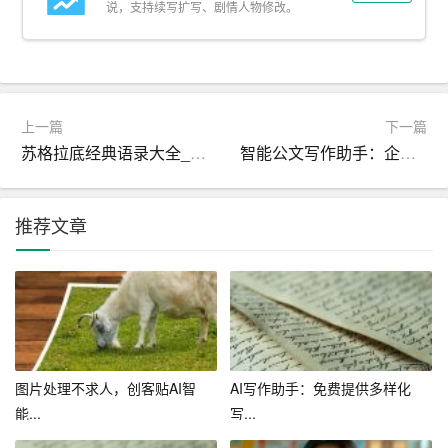
说，支持续写扩写、剧情人物修改。
现莎士比亚或简·奥斯汀的语言风格，不仅为文学研究提供
了新视角，也为现代作家提供了探索不同文学传统的工
具，促进跨时代的文学对话与交流。
三、效率提升与创作辅助
上一篇
下一篇
苏格拉底经典语录大全_经典语录
智能公文写作助手：企事业单位的安全生产升级利器
在创作效率方面，AI展现出了巨大的潜力对于需要大量调
研和文献综述的写作任务，AI可以快速整理信息、提炼要
点，大大缩短前期准备时间此外，对于初稿的生成与结构
推荐文章
优化，AI也能提供有效帮助，减轻作家的负担这种“人机协
作”的模式，让创作者能更加专注于创意构思和情感表达，
而非繁琐的格式调整和资料搜集。
四、挑战与反思：文学的本质与创造力
图片处理不求人，创客贴AI智
AI写作助手：免费提供多样化
然而，AI智能写作的发展也引发了关于文学本质和创造力
能...
写...
的深刻讨论一方面，有人担忧AI可能会取代人类作家，削
弱人类的创造力；另一方面，也有人认为AI只是工具，真