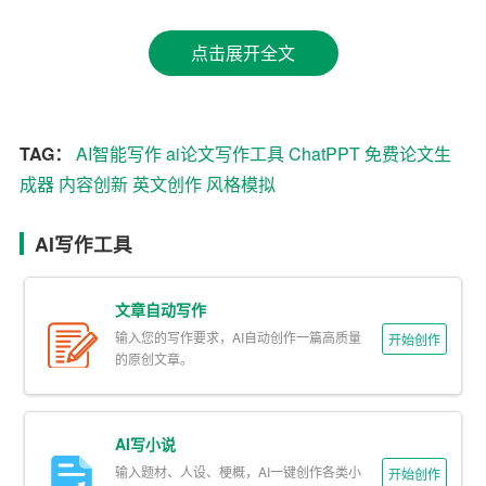
一、AI与英文写作：技术革新与内容创新
点击展开全文
AI在英文写作领域的应用，首先体现在内容创新上通过深
度学习海量文本数据，AI模型如GPT系列（如GPT-3、GP
T-4）能够生成连贯、逻辑清晰的文章，覆盖从新闻报道、
TAG：
AI智能写作
ai论文写作工具
ChatPPT
免费论文生
学术论文到创意故事的各种文体这些模型不仅能够模仿人
成器
内容创新
英文创作
风格模拟
类的语言习惯，还能根据用户的指令进行创作，如撰写一
封商务邮件、创作一部科幻
小说
或制定一份市场分析报告
AI写作工具
这种能力极大地拓宽了英文创作的可能性，使得创作不再
受限于个人知识结构和经验局限。
文章自动写作
二、风格模拟与个性化表达
输入您的写作要求，AI自动创作一篇高质量
开始创作
的原创文章。
AI的另一大突破在于对作者风格的精准模拟通过分析特定
作家的作品，AI能够学习到其独特的词汇选择、句式结构
AI写小说
和叙述方式，进而模仿其风格进行创作这对于文学研究、
输入题材、人设、梗概，AI一键创作各类小
文学批评及文学创作本身都具有重要意义例如，利用AI重
开始创作