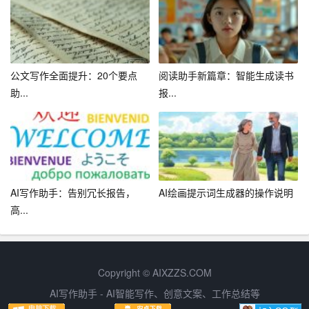
正赋予作品灵魂的是人的情感和思想实际上，文学的价值
在于其表达人类情感、探索人性深处的独特能力，这是任
何算法都无法复制的因此，与其担心AI会“取代”作家，不如
公文写作全面提升：20个要点
阅读助手新篇章：智能生成读书
将其视为一种强大的创作辅助手段，促进文学创作的多元
助...
报...
化和包容性。
五、未来展望：人机共生的文学新生态
展望未来，AI与文学创作将更加紧密地融合，形成一种“人
机共生”的新生态在这个生态中，AI不仅是内容的生产者，
AI写作助手：告别冗长报告，
AI绘画提示词生成器的操作说明
更是创意的激发者和文化的传播者它可以帮助作家突破创
高...
作瓶颈，为不同文化背景的读者提供个性化的阅读体验；
在教育领域，它可作为教学工具，培养学生的写作技能和
批判性思维；在文学研究方面，它能为文本分析提供前所
未有的深度和广度。
Copyright © AIXZZS.COM
AI写作助手 - AI智能写作、创意文案、工作总结等
总之，\”AI智能写作：英文创作新境界\”不仅标志着技术进