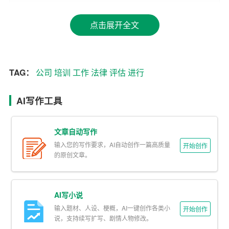
4. 提供优质法律服务：为公司提供高效、专业的法律服
点击展开全文
务，保障公司的合法权益。
二、工作内容
TAG：
公司
培训
工作
法律
评估
进行
1. 法律培训和宣传：组织法律培训课程，针对公司管理层
和员工进行法律知识培训，提高员工的法律意识。同时，
AI写作工具
通过内部刊物、海报等形式，定期发布法律资讯和案例分
析，提醒大家注意法律风险。
文章自动写作
2. 内部管理制度完善：对公司现有的内部管理制度进行梳
输入您的写作要求，AI自动创作一篇高质量
开始创作
理，针对存在的问题和不足，提出修改意见和建议，进一
的原创文章。
步完善公司内部管理制度。
3. 风险评估和防范：对公司各项业务进行风险评估，针对
AI写小说
潜在的法律风险，提供相应的防范措施和建议。同时，密
输入题材、人设、梗概，AI一键创作各类小
开始创作
切关注法律法规的变化，及时更新公司的合规政策。
说，支持续写扩写、剧情人物修改。