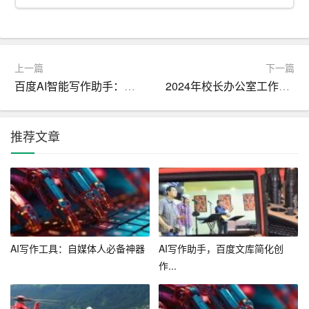
4. 法律服务：为公司提供高效、专业的法律服务，包括但
不限于合同审查、诉讼仲裁、知识产权保护等。在处理法
律事务时，积极维护公司的合法权益，确保公司利益最大
上一篇
下一篇
化。
百度AI智能写作助手：手机版2024最新免费安装
2024年校长办公室工作计划范文
5. 法律咨询：为公司提供法律咨询服务，解答公司员工在
工作中遇到的法律问题，提供法律建议。
推荐文章
三、工作计划的实施
1. 制定详细的法律培训计划，确定培训时间、地点、内容
和讲师，并向相关部门和企业负责人汇报，争取得到支持
与配合。
AI写作工具：自媒体人必备神器
AI写作助手，百度文库简化创
2. 针对公司内部管理制度存在的问题，进行深入研究和分
作...
析，提出具体的修改意见和建议，并与相关部门进行沟
通，推动制度完善。