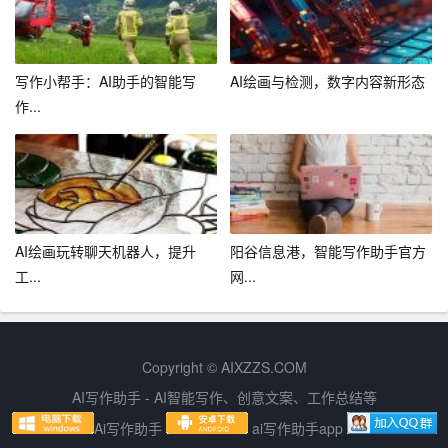
3. 开展风险评估工作，对公司的各项业务进行梳理和分
析，找出潜在的法律风险，并提供相应的防范措施和建
议。
写作小帮手：AI助手的智能写
AI绘画与检测，数字内容新形态
作...
4. 加强与公司各部门的沟通与协作，了解部门需求，提供
及时、高效的法律服务。
5. 定期向公司领导汇报工作情况，及时反馈工作中遇到的
问题，并根据领导的要求，调整工作计划。
AI绘画玩转聊天机器人，提升
阳谷信息港，智能写作助手官方
四、工作计划的检查与评估
工...
网...
1. 定期检查法律培训的开展情况，确保培训计划得到有效
执行，并对培训效果进行评估，不断优化培训内容和方
式。
Copyright © AIXZZS.COM
AI写作助手 - AI智能写作、创意文案、工作总结等
2. 对内部管理制度的完善情况进行跟踪，了解制度实施的
Ai写作助手
ai写作助手app
效果，针对存在的问题，及时进行调整和改进。