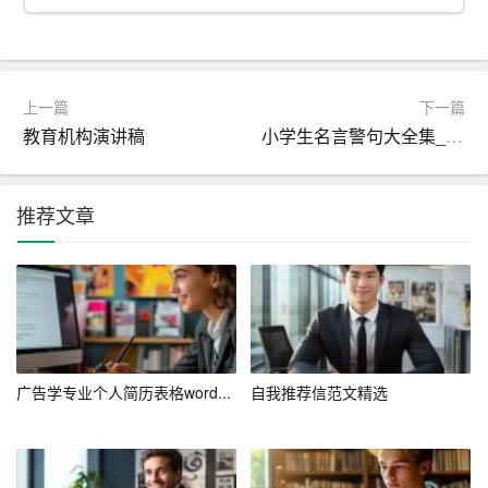
相结合，才能实现职业生涯的可持续发展。
三、路径规划
上一篇
下一篇
有了明确的目标，接下来就是制定具体的路径规划。首
教育机构演讲稿
小学生名言警句大全集_名言警句
先，在专业技能方面，我计划通过参加培训、自学等方
式，不断提升自己的专业水平。同时，我也会积极参与公
司内部的各类项目，积累实践经验。
推荐文章
在管理能力方面，我打算报考MBA课程，系统学习管理知
识。此外，我也会主动承担更多的管理职责，锻炼自己的
领导能力。
在人际关系方面，我会积极参加公司组织的各类活动，拓
广告学专业个人简历表格word...
自我推荐信范文精选
宽人脉，提升沟通能力。同时，我也会主动向经验丰富的
同事请教，学习他们的成功经验。
四、行动计划