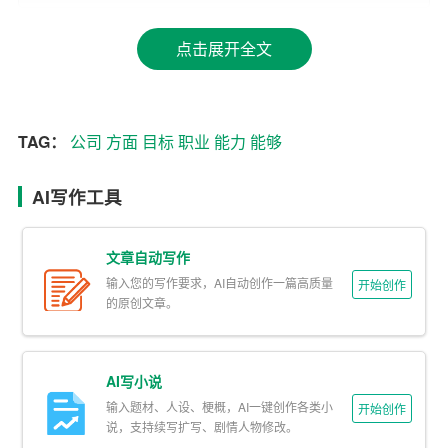
理、技术和创新领域有着浓厚的兴趣。
点击展开全文
在
能力
方面
，我具备扎实的专业知识和较强的学习能力，
能够在短时间内掌握新技能。此外，我在团队合作和项目
管理方面也有一定的实践经验。当然，我也深知自己的不
足之处，比如在沟通表达和情绪管理方面还有待提升。
TAG：
公司
方面
目标
职业
能力
能够
二、职业目标
AI写作工具
基于自我认知，我为自己设定了明确的职业目标。短期目
标方面，我希望在未来两年内，能够在现有岗位上晋升为
文章自动写作
部门主管，并考取相关的职业资格证书。中期目标则是五
输入您的写作要求，AI自动创作一篇高质量
开始创作
的原创文章。
年内，成为
公司
中层管理者，并在行业内有一定的影响
力。长期目标则是十年内，成为公司高层管理者，甚至有
机会创办自己的企业。
AI写小说
输入题材、人设、梗概，AI一键创作各类小
这些目标的设定，既符合我的个人兴趣和能力，也与公司
开始创作
说，支持续写扩写、剧情人物修改。
的发展方向相契合。我相信，只有将个人目标与公司目标