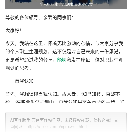
尊敬的各位领导、亲爱的同事们：
大家好！
今天，我站在这里，怀着无比激动的心情，与大家分享我
的个人职业生涯规划。这不仅是对自己未来的一份承诺，
更是希望通过我的分享，
能够
激发在座每一位对职业生涯
规划的思考。
一、自我认知
首先，我想谈谈自我认知。古人云：“知己知彼，百战不
殆。”在职业生涯规划中，自我认知是至关重要的一步。通
过MBTI性格测试，我发现自己属于INTJ型，即“建筑师”性
格。这类人通常逻辑严谨、
目标
明确，善于独立思考和解
AI写作助手 原创著作权作品，未经授权转载，侵权必究！文
章网址：https://aixzzs.com/cpoxwrnj.html
决问题。同时，我也通过职业兴趣测试，发现自己对管