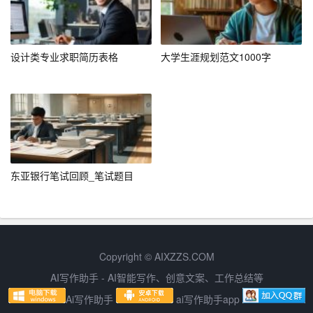
为了实现上述目标，我制定了详细的行动计划。首先，在
时间管理方面，我会合理安排工作和学习时间，确保每天
设计类专业求职简历表格
大学生涯规划范文1000字
至少有一小时的学习时间。其次，在资源整合方面，我会
充分利用公司提供的各类资源，如培训课程、图书资料
等。此外，我也会积极寻求外部资源，如参加行业论坛、
加入专业社群等。
在具体行动上，我计划每月至少读一本专业书籍，每季度
参加一次行业培训，每年完成一项重要项目。通过这些具
东亚银行笔试回顾_笔试题目
体的行动，我相信自己能够逐步实现职业目标。
五、风险评估与应对
当然，任何规划都存在一定的风险。在职业生涯规划中，
Copyright © AIXZZS.COM
我可能面临的最大风险是行业变动和职业瓶颈。为了应对
AI写作助手 - AI智能写作、创意文案、工作总结等
这些风险，我会保持敏锐的市场洞察力，及时调整自己的
Ai写作助手
ai写作助手app
职业方向。同时，我也会不断学习新知识、新技能，提升