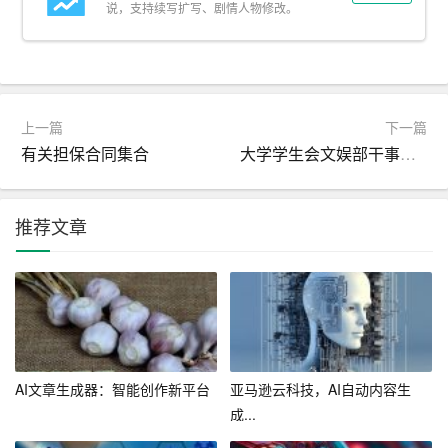
说，支持续写扩写、剧情人物修改。
小作文在线生成工具的出现也可能对未来教育产生深远的
影响。在教育领域，写作一直是一个重要的学习工具，它
可以帮助学生发展批判性思维、表达能力和创造力。然
而，传统写作的挑战和难点可能阻碍了一些学生在这方面
上一篇
下一篇
有关担保合同集合
大学学生会文娱部干事工作总结
的发展。在线生成工具可以通过提供即时反馈和辅助，帮
助学生更容易地掌握写作技巧，从而更好地利用写作作为
一种学习工具。
推荐文章
然而，尽管小作文在线生成工具带来了许多好处，但也存
在一些潜在的问题。例如，过度依赖这些工具可能导致写
作能力的退化。如果学生或作者过度依赖在线生成工具，
他们可能会失去独立思考和表达的能力。此外，工具生成
的文章可能缺乏深度和个性，因为它们通常是基于算法和
AI文章生成器：智能创作新平台
亚马逊云科技，AI自动内容生
预设的模式来生成的。因此，在使用这些工具的同时，我
成...
们还需要保持对传统写作的尊重和练习，确保我们的写作