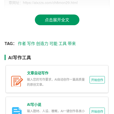
章网址：https://aixzzs.com/ch8mon29.html
作时间，还减少了因反复修改造成的疲惫感。
其次，小作文在线生成工具赋予了写作以趣味性。传统写
点击展开全文
作往往是一个相对孤独的过程，作者需要依靠自己的想象
力和文本来构建世界。然而，在线生成工具通过引入随机
性和智能算法，为写作过程添加了 unpredictability 和趣
TAG：
作者
写作
创造力
可能
工具
带来
味。例如，一些工具可以自动为文章添加幽默元素或采用
不同的文风，这让写作变成了一种探索和发现的过程，让
AI写作工具
作者和读者都能体验到新鲜和乐趣。
此外，小作文在线生成工具也在激发人们的创造力。传统
文章自动写作
写作模式可能会让一些人在开始写作之前就感到压力，因
输入您的写作要求，AI自动创作一篇高质量
开始创作
为他们需要有一个完整的想法和表达方式。然而，在线生
的原创文章。
成工具允许作者从一个简单的想法或主题开始，然后逐步
发展。工具提供的各种写作建议和可能性可以刺激作者的
AI写小说
思考，引导他们探索新的思路和表达方式，从而促进创意
输入题材、人设、梗概，AI一键创作各类小
开始创作
的产生。