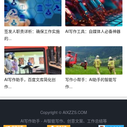
能力和创造力不会因此受损。
总之，小作文在线生成工具为现代写作带来了革命性的变
化。它们使写作变得更加简单、有趣，并激发了人们的创
造力。同时，它们也可能对未来教育产生深远的影响。然
签发人职责详析：确保工作实施
AI写作工具：自媒体人必备神器
而，我们也应该警惕过度依赖这些工具可能带来的问题，
的...
保持对传统写作的尊重和练习。只有这样，我们才能在享
受技术带来的便利的同时，保持和提升我们的写作能力。
AI写作助手，百度文库简化创
写作小帮手：AI助手的智能写
作...
作...
Copyright © AIXZZS.COM
AI写作助手 - AI智能写作、创意文案、工作总结等