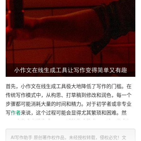
首先，小作文在线生成工具极大地降低了写作的门槛。在
传统写作模式中，从构思、打草稿到修改和润色，每一个
步骤都可能消耗大量的时间和精力。对于初学者或非专业
写
作者
来说，这个过程可能会显得尤其繁琐和困难。然
而，小作文在线生成工具通过简化这些步骤，让写作变得
更加轻松。用户只需输入基本的主题和内容要求，工具便
AI写作助手 原创著作权作品，未经授权转载，侵权必究！文
能在几秒钟内生成一篇符合要求的文章。这不仅节省了写