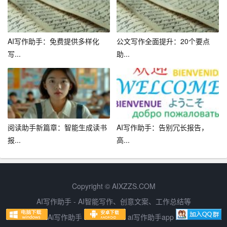
据隐私，避免泄露敏感信息。
2. 结果验证：虽然AI工具具有较高准确性，但仍可能出现
AI写作助手：免费提供多样化
公文写作全面提升：20个要点
错误。在使用过程中，要定期验证提取结果，确保准确
写...
助...
性。
3. 适时调整：根据实际需求，适时调整AI工具的提取规
则，以适应不同场景。
总之，自动提炼总结的AI工具为职场人士提供了强大的辅
阅读助手新篇章：智能生成读书
AI写作助手：告别冗长报告，
助力量，有助于提高工作效率、优化工作质量。在职场竞
报...
高...
争中，掌握这些工具的使用方法，将使你更具竞争力。然
而，在使用AI工具的过程中，我们也要注意数据隐私、结
果验证等问题，确保工具的正确使用。在未来，随着人工
Copyright © AIXZZS.COM
智能技术的不断发展，相信会有更多高效、实用的AI工具
AI写作助手 - AI智能写作、创意文案、工作总结等
助力职场人士轻松应对各种挑战。
Ai写作助手
ai写作助手app