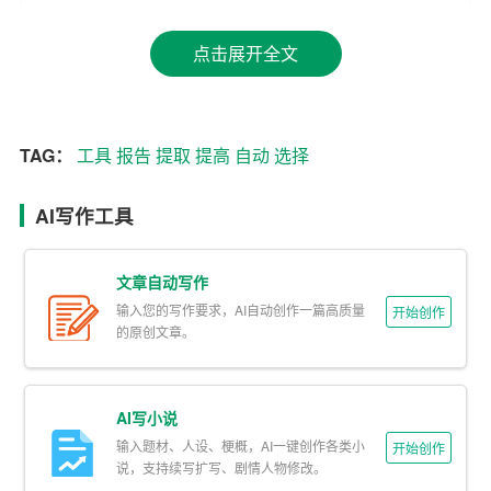
论文、新闻、书籍等，满足不同场景的需求。
点击展开全文
4. 个性化定制：部分AI工具支持用户自定义提取规则，满
足个性化需求。
二、AI工具自动提炼总结的应用场景
TAG：
工具
报告
提取
提高
自动
选择
1. 会议纪要：在会议结束后，AI工具可以自动提取会议内
AI写作工具
容的关键信息，生成会议纪要，便于参会人员回顾和跟
进。
文章自动写作
2. 文档摘要：对于篇幅较长的文档，AI工具可以自动提取
输入您的写作要求，AI自动创作一篇高质量
开始创作
核心观点，生成摘要，帮助用户快速了解文档内容。
的原创文章。
3. 报告分析：在撰写报告时，AI工具可以自动分析相关数
据，提取关键指标，为报告提供有力支撑。
AI写小说
输入题材、人设、梗概，AI一键创作各类小
开始创作
4. 学习资料整理：在学习过程中，AI工具可以帮助用户整
说，支持续写扩写、剧情人物修改。
理学习资料，提取重点内容，提高学习效率。