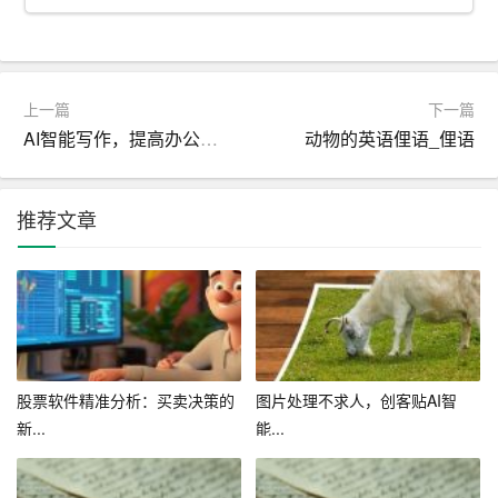
三、如何
选择
合适的AI工具
1. 功能需求：根据自身需求，选择具备相应功能的AI工
上一篇
下一篇
具。如需自动提取文本摘要，可以选择具备文本摘要功能
AI智能写作，提高办公效率新选择
动物的英语俚语_俚语
的AI工具。
2. 易用性：选择界面友好、操作简便的AI工具，以便快速
推荐文章
上手。
3. 准确性：了解AI工具的算法原理，选择准确性较高的工
具。
4. 性价比：综合考虑价格和性能，选择性价比高的AI工
具。
股票软件精准分析：买卖决策的
图片处理不求人，创客贴AI智
新...
能...
四、AI工具自动提炼总结的注意事项
1. 数据隐私：在使用AI工具时，注意保护个人和企业的数