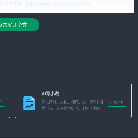
tps://aixzzs.com/c80kwa1x.html
点击展开全文
，拥有以下几个显著优势：
使得智能写作助手能够接触到更多优质的内容，为创作提供丰富的
，使得其写作助手拥有先进的自然语言处理能力和深度学习能
户的需求和风格，进行个性化内容生成，满足不同场景和目标的写
AI写小说
输入题材、人设、梗概，AI一键创作各
作
开始创作
类小说，支持续写扩写、剧情人物修
快速获得反馈和修改建议，实现即时创作和优化。
改。
和设备，无论是PC端还是移动端，都能轻松使用，方便创作者