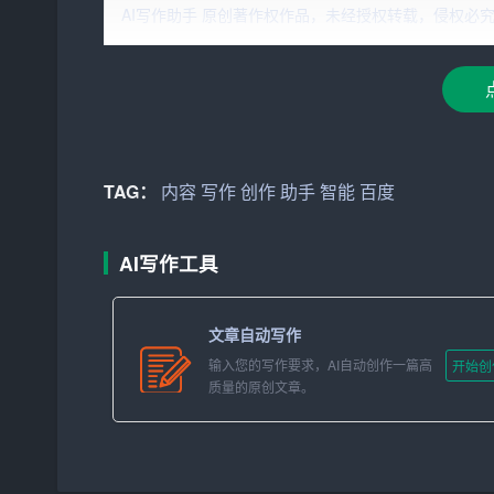
者提高写作效率，优化文章结构，提升内容质量。
AI写作助手 原创著作权作品，未经授权转载，侵权必究！文章网址：ht
百度智能写作助手的优势
百度智能写作助手作为国内智能写作领域的佼佼者
1. 大数据支持：百度拥有海量的数据资源，这
素材库。
TAG：
内容
写作
创作
助手
智能
百度
2. 强大的算法：百度在人工智能领域的深耕细作
AI写作工具
力，能够更准确地理解指令，生成高质量的内容。
3. 个性化定制：百度智能写作助手可以根据用
文章自动写作
作需求。
输入您的写作要求，AI自动创作一篇高
开始创
质量的原创文章。
4. 实时交互：用户可以通过与助手的实时交互，
5. 多平台兼容：百度智能写作助手支持多种平台
随时随地展开写作。