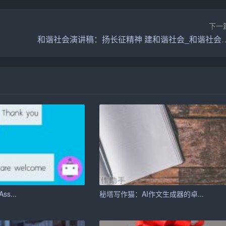
下一
泛应用于多个场景：
和谐社会演讲稿：扬长征精神 建
，如新闻网站、博客等，智能写作助手可以自动生成文章，减轻
行文献综述、数据分析等，提高研究效率。
进行文章创作、作业修改等，提升学习效果。
手可以帮助他们快速构思和表达思想，提升写作质量。
的潜力将更加巨大。它们可能会具备更强的情感理解和创意生
ss...
秘塔写作猫：AI作文生成器的卓...
。同时，智能写作助手在数据安全和隐私保护方面的能力也将