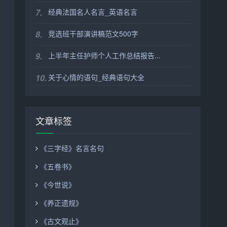
7.
经典法国名人名言_英语名言
8.
竞选班干部演讲稿范文500字
9.
上半年主任护师个人工作总结报告...
10.
关于心情的语句_经典语句大全
文章标签
《三字经》名言名句
《五卷书》
《今世说》
《养正遗规》
《古文观止》